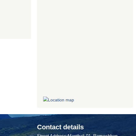
Contact details
Street Address:Manthali-01, Ramechhap