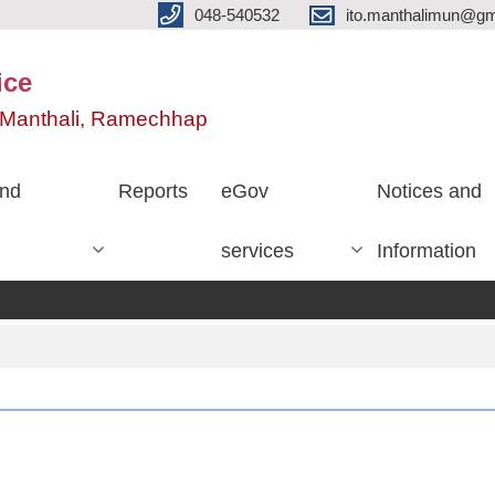
048-540532
ito.manthalimun@gm
ice
e, Manthali, Ramechhap
nd
Reports
eGov
Notices and
services
Information