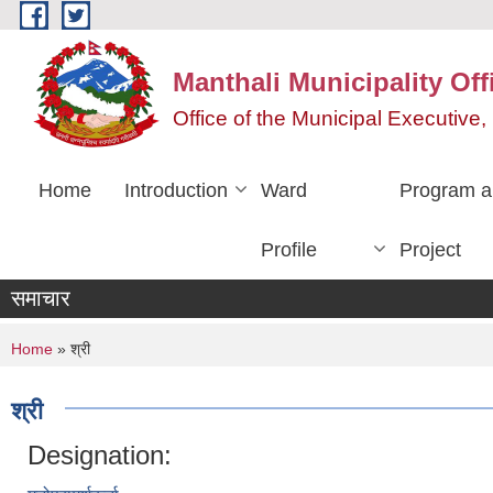
Skip to main content
Manthali Municipality Off
Office of the Municipal Executiv
Home
Introduction
Ward
Program a
Profile
Project
समाचार
You are here
Home
» श्री
श्री
Designation: