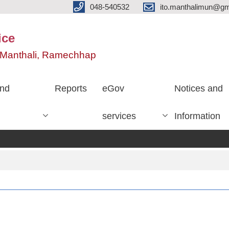
048-540532
ito.manthalimun@gm
ice
e, Manthali, Ramechhap
nd
Reports
eGov
Notices and
services
Information