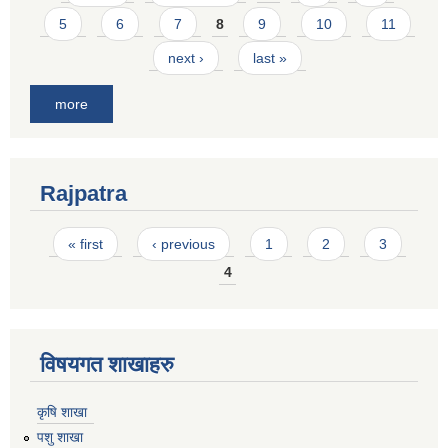
5
6
7
8
9
10
11
next ›
last »
more
Rajpatra
Pages
« first
‹ previous
1
2
3
4
विषयगत शाखाहरु
कृषि शाखा
पशु शाखा