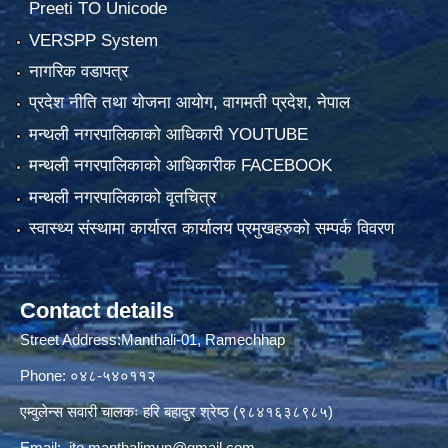
Preeti TO Unicode
VERSPP System
नागरिक वडापत्र
प्रदेश नीति तथा योजना आयोग, वागमती प्रदेश, नेपाल
मन्थली नगरपालिकाको आधिकारी YOUTUBE
मन्थली नगरपालिकाको आधिकारीक FACEBOOK
मन्थली नगरपालिकाको वृतचित्र
स्वास्थ्य संस्थामा कार्यारत कार्यालय प्रमुखहरुको सम्पर्क विवरण
Contact details
Street Address:Manthali-01, Ramechhap
Phone: ०४८-५४०११२
एम्वुलेन्स सवारी चालकः हरि बहादुर श्रेष्ठ (९८४१६३८९८५)
Email:
ito.manthalimun@gmail.com