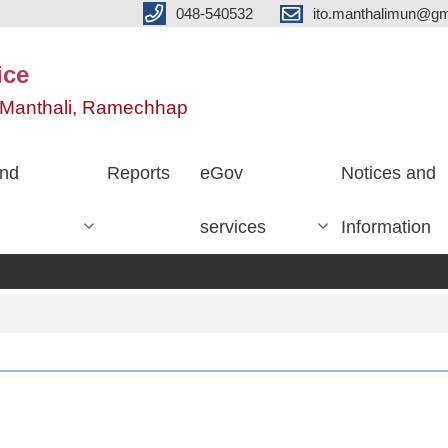
048-540532
ito.manthalimun@gm
ice
e, Manthali, Ramechhap
nd
Reports
eGov
Notices and
services
Information