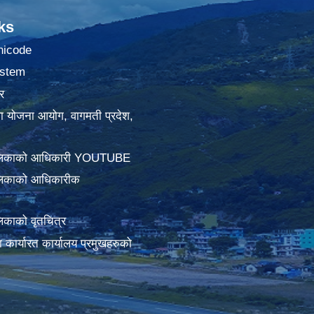
ks
nicode
stem
र
था योजना आयोग, वागमती प्रदेश,
ालिकाको आधिकारी YOUTUBE
लिकाको आधिकारीक
िकाको वृतचित्र
ामा कार्यारत कार्यालय प्रमुखहरुको