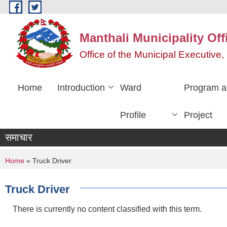
Skip to main content
Manthali Municipality Off
Office of the Municipal Executiv
Home
Introduction
Ward
Program a
Profile
Project
समाचार
You are here
Home
» Truck Driver
Truck Driver
There is currently no content classified with this term.