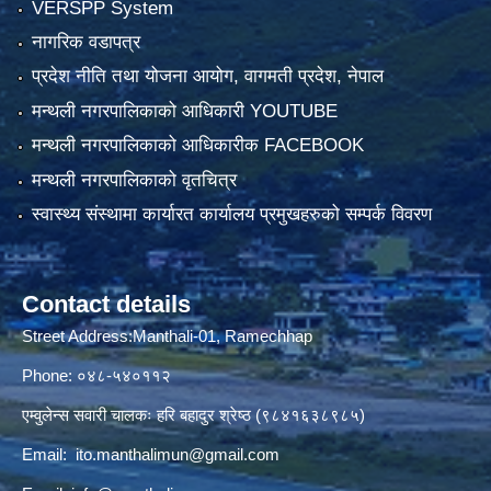
VERSPP System
नागरिक वडापत्र
प्रदेश नीति तथा योजना आयोग, वागमती प्रदेश, नेपाल
मन्थली नगरपालिकाको आधिकारी YOUTUBE
मन्थली नगरपालिकाको आधिकारीक FACEBOOK
मन्थली नगरपालिकाको वृतचित्र
स्वास्थ्य संस्थामा कार्यारत कार्यालय प्रमुखहरुको सम्पर्क विवरण
Contact details
Street Address:Manthali-01, Ramechhap
Phone: ०४८-५४०११२
एम्वुलेन्स सवारी चालकः हरि बहादुर श्रेष्ठ (९८४१६३८९८५)
Email:
ito.manthalimun@gmail.com