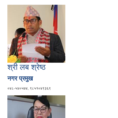
श्री लब श्रेष्ठ
नगर प्रमुख
०४८-५४०५७४, ९८५१०४९३६९