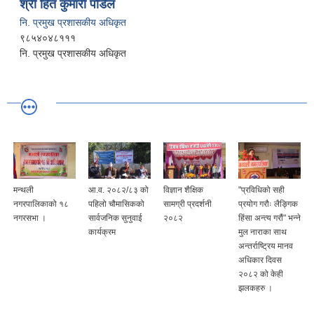
श्री हित कुमारी पौडैल
नि. प्रमुख प्रशासकीय अधिकृत
९८५४०४८१११
नि. प्रमुख प्रशासकीय अधिकृत
मन्थली
आ.व. २०८२/८३ को
विज्ञान शैक्षिक
"प्रविधिको सही
नगरपालिकाको १८
पहिलो चौमासिकको
सामग्री प्रदर्शनी
प्रयोग गरौः लैङ्गिक
नगरसभा ।
सार्वजनिक सुनुवाई
२०८२
हिंसा अन्त्य गरौं" भन्ने
कार्यक्रम
मुल नाराका साथ
अन्तर्राष्ट्रिय मानव
अधिकार दिवस
२०८२ को केही
झलकहरु ।