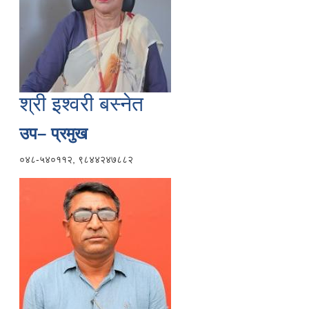
श्री इश्वरी बस्नेत
उप– प्रमुख
०४८-५४०११२, ९८४४२४७८८२