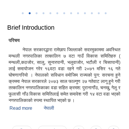
उत्कृष्ट नगरपालिकाको रुपमा सम्मान प्राप्त हुँदा
२०८२
Brief Introduction
परिचय
नेपाल सरकारद्धारा रामेछाप जिल्लाको सदरमुकाममा अवस्थित
मन्थली नगरपालिका तत्कालिन ७ वटा गाउँ विकास समितिहरु (
मन्थली,कठजोर, सालु, सुनारपानी, भलुवाजोर, भटौली र चिसापानी)
लाई समायोजन गरेर १६वटा वडा रहने गरी २०७१ मसिर १६ गते
घोषणागरियो । नेपालको सविधान वमोजिम राज्यको पुन: सरचना हुने
क्रममा नेपाल सरकारले २०७३ साल फाल्गुण २७ गतेवाट लागु हुने गरी
तत्कालिन नगरपालिकाका वडा सहित क्रमश: पुरानागाँउ, चनखु, गेलु र
फुलासी गाँउ विकास समितिलाई समेत समावेश गरी १४ वटा वडा भएको
नगरपालिकाको रुपमा स्थापित भएको छ ।
Read more
about Brief Introduction
नेपाली