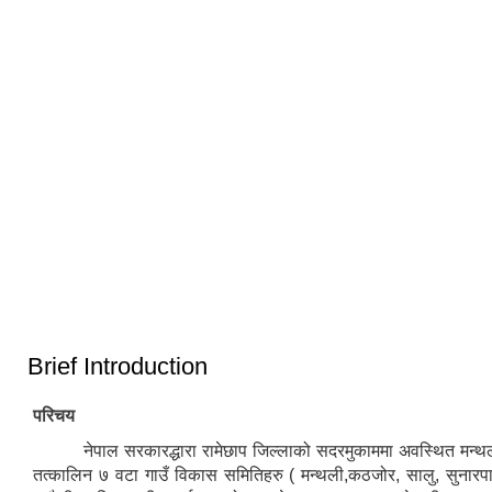
३३ औं नेपाल नगरपालिका संघको स्थापना
दिवसको अवसरमा आर्थिक विकास क्षेत्रमा
मन्थली नगरपालिका द्वारा आयोजित नगर
उत्कृष्ट नगरपालिकाको रुपमा सम्मान प्राप्त
स्तरिय कृषि तथा लद्यु उद्यम प्रदर्शनी मेला
हुँदा
२०८२
Brief Introduction
परिचय
नेपाल सरकारद्धारा रामेछाप जिल्लाको सदरमुकाममा अवस्थित मन्थ
तत्कालिन ७ वटा गाउँ विकास समितिहरु ( मन्थली,कठजोर, सालु, सुनारपा