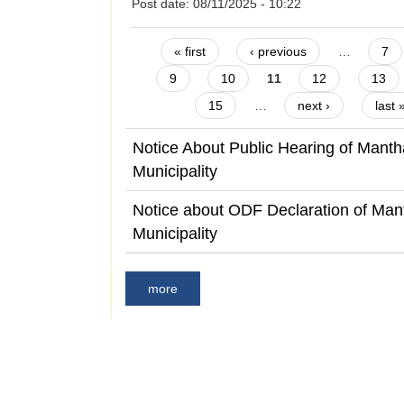
Post date:
08/11/2025 - 10:22
Pages
« first
‹ previous
…
7
9
10
11
12
13
15
…
next ›
last 
Notice About Public Hearing of Mantha
Municipality
Notice about ODF Declaration of Mant
Municipality
more