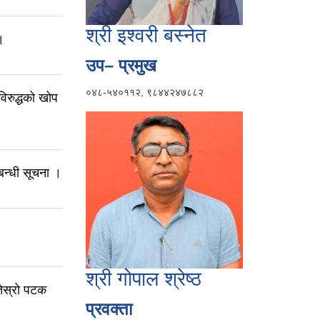
श्री इश्वरी बस्नेत
।
उप– प्रमुख
०४८-५४०११२, ९८४४२४७८८२
विरुद्धको खोप
बन्धी सूचना ।
श्री गोपाल श्रेष्ठ
तेस्रो पटक
प्रवक्ता