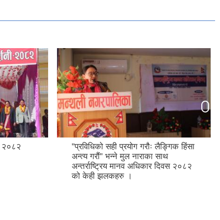
ङ्गिक हिंसा
१७ औ नगर सभा कार्यक्रम मिति
ाथ
२०८२/०३/१६ गते ।
 दिवस २०८२