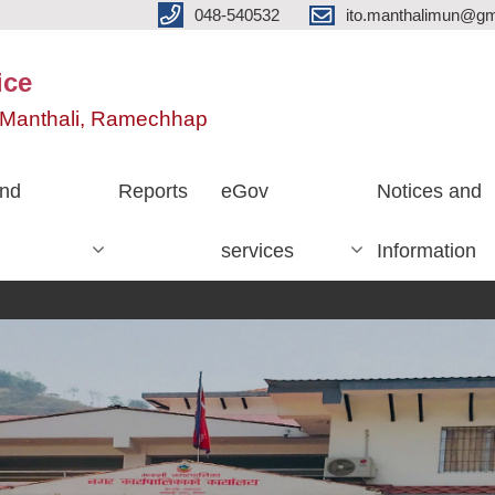
048-540532
ito.manthalimun@gm
ice
e, Manthali, Ramechhap
nd
Reports
eGov
Notices and
services
Information
सिलब