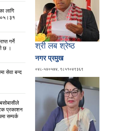
का लागि
२।०५।३१
प्त गर्ने
श्री लब श्रेष्ठ
की छ ।
नगर प्रमुख
०४८-५४०५७४, ९८५१०४९३६९
ा सेवा बन्द
 बसोबासीले
 पटक प्रकाशन
मा सम्पर्क