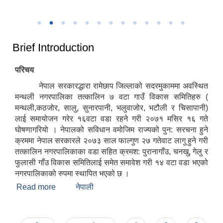
उत्कृष्ट नगरपालिकाको रुपमा सम्मान प्राप्त हुँदा
२०८२
Brief Introduction
परिचय
नेपाल सरकारद्धारा रामेछाप जिल्लाको सदरमुकाममा अवस्थित
मन्थली नगरपालिका तत्कालिन ७ वटा गाउँ विकास समितिहरु (
मन्थली,कठजोर, सालु, सुनारपानी, भलुवाजोर, भटौली र चिसापानी)
लाई समायोजन गरेर १६वटा वडा रहने गरी २०७१ मसिर १६ गते
घोषणागरियो । नेपालको सविधान वमोजिम राज्यको पुन: सरचना हुने
क्रममा नेपाल सरकारले २०७३ साल फाल्गुण २७ गतेवाट लागु हुने गरी
तत्कालिन नगरपालिकाका वडा सहित क्रमश: पुरानागाँउ, चनखु, गेलु र
फुलासी गाँउ विकास समितिलाई समेत समावेश गरी १४ वटा वडा भएको
नगरपालिकाको रुपमा स्थापित भएको छ ।
Read more
about Brief Introduction
नेपाली