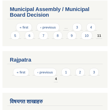
Municipal Assembly / Municipal
Board Decision
Pages
« first
‹ previous
…
3
4
5
6
7
8
9
10
11
Rajpatra
Pages
« first
‹ previous
1
2
3
4
विषयगत शाखाहरु