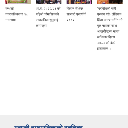
मन्थली
आ.व. २०८२/८३ को
विज्ञान शैक्षिक
"प्रविधिको सही
नगरपालिकाको १८
पहिलो चौमासिकको
सामग्री प्रदर्शनी
प्रयोग गरौः लैङ्गिक
नगरसभा ।
सार्वजनिक सुनुवाई
२०८२
हिंसा अन्त्य गरौं" भन्ने
कार्यक्रम
मुल नाराका साथ
अन्तर्राष्ट्रिय मानव
अधिकार दिवस
२०८२ को केही
झलकहरु ।
मन्थली नगरपालिकाको वृतचित्र