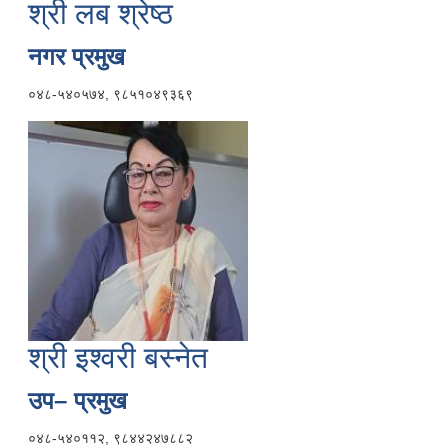
श्री लब श्रेष्ठ
नगर प्रमुख
०४८-५४०५७४, ९८५१०४९३६९
श्री इश्वरी बस्नेत
उप– प्रमुख
०४८-५४०११२, ९८४४२४७८८२