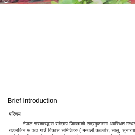
३३ औं नेपाल नगरपालिका संघको स्थापना
दिवसको अवसरमा आर्थिक विकास क्षेत्रमा
मन्थली नगरपालिका द्वारा आयोजित नगर
उत्कृष्ट नगरपालिकाको रुपमा सम्मान प्राप्त
स्तरिय कृषि तथा लद्यु उद्यम प्रदर्शनी मेला
हुँदा
२०८२
Brief Introduction
परिचय
नेपाल सरकारद्धारा रामेछाप जिल्लाको सदरमुकाममा अवस्थित मन्थ
तत्कालिन ७ वटा गाउँ विकास समितिहरु ( मन्थली,कठजोर, सालु, सुनारपा