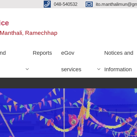
048-540532
ito.manthalimun@gm
ice
e, Manthali, Ramechhap
nd
Reports
eGov
Notices and
services
Information