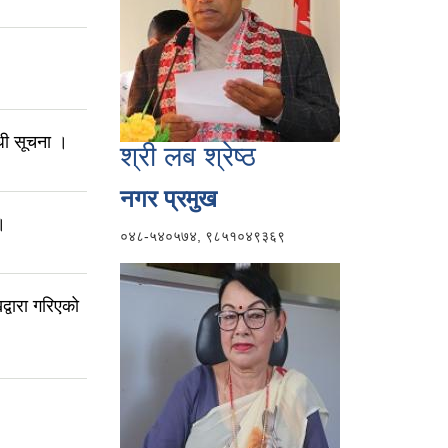
धी सूचना ।
श्री लब श्रेष्ठ
नगर प्रमुख
।
०४८-५४०५७४, ९८५१०४९३६९
द्वारा गरिएको