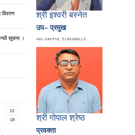
श्री इश्वरी बस्नेत
य विवरण
उप– प्रमुख
न्धी सूचना ।
०४८-५४०११२, ९८४४२४७८८२
12
श्री गोपाल श्रेष्ठ
18
»
प्रवक्ता