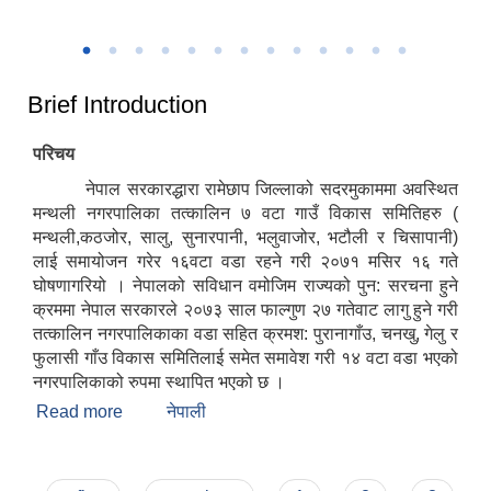
उत्कृष्ट नगरपालिकाको रुपमा सम्मान प्राप्त हुँदा
२०८२
Brief Introduction
परिचय
नेपाल सरकारद्धारा रामेछाप जिल्लाको सदरमुकाममा अवस्थित
मन्थली नगरपालिका तत्कालिन ७ वटा गाउँ विकास समितिहरु (
मन्थली,कठजोर, सालु, सुनारपानी, भलुवाजोर, भटौली र चिसापानी)
लाई समायोजन गरेर १६वटा वडा रहने गरी २०७१ मसिर १६ गते
घोषणागरियो । नेपालको सविधान वमोजिम राज्यको पुन: सरचना हुने
क्रममा नेपाल सरकारले २०७३ साल फाल्गुण २७ गतेवाट लागु हुने गरी
तत्कालिन नगरपालिकाका वडा सहित क्रमश: पुरानागाँउ, चनखु, गेलु र
फुलासी गाँउ विकास समितिलाई समेत समावेश गरी १४ वटा वडा भएको
नगरपालिकाको रुपमा स्थापित भएको छ ।
Read more
about Brief Introduction
नेपाली