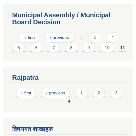
Municipal Assembly / Municipal
Board Decision
Pages
« first
‹ previous
…
3
4
5
6
7
8
9
10
11
Rajpatra
Pages
« first
‹ previous
1
2
3
4
विषयगत शाखाहरु