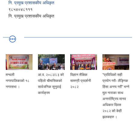
नि. प्रमुख प्रशासकीय अधिकृत
९८५४०४८१११
नि. प्रमुख प्रशासकीय अधिकृत
मन्थली
आ.व. २०८२/८३ को
विज्ञान शैक्षिक
"प्रविधिको सही
नगरपालिकाको १८
पहिलो चौमासिकको
सामग्री प्रदर्शनी
प्रयोग गरौः लैङ्गिक
नगरसभा ।
सार्वजनिक सुनुवाई
२०८२
हिंसा अन्त्य गरौं" भन्ने
कार्यक्रम
मुल नाराका साथ
अन्तर्राष्ट्रिय मानव
अधिकार दिवस
२०८२ को केही
झलकहरु ।