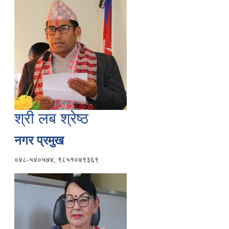
श्री लब श्रेष्ठ
नगर प्रमुख
०४८-५४०५७४, ९८५१०४९३६९