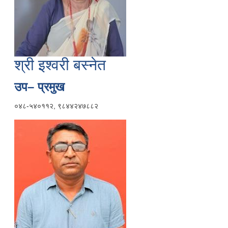
श्री इश्वरी बस्नेत
उप– प्रमुख
०४८-५४०११२, ९८४४२४७८८२