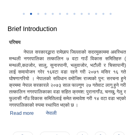
उत्कृष्ट नगरपालिकाको रुपमा सम्मान प्राप्त हुँदा
२०८२
Brief Introduction
परिचय
नेपाल सरकारद्धारा रामेछाप जिल्लाको सदरमुकाममा अवस्थित
मन्थली नगरपालिका तत्कालिन ७ वटा गाउँ विकास समितिहरु (
मन्थली,कठजोर, सालु, सुनारपानी, भलुवाजोर, भटौली र चिसापानी)
लाई समायोजन गरेर १६वटा वडा रहने गरी २०७१ मसिर १६ गते
घोषणागरियो । नेपालको सविधान वमोजिम राज्यको पुन: सरचना हुने
क्रममा नेपाल सरकारले २०७३ साल फाल्गुण २७ गतेवाट लागु हुने गरी
तत्कालिन नगरपालिकाका वडा सहित क्रमश: पुरानागाँउ, चनखु, गेलु र
फुलासी गाँउ विकास समितिलाई समेत समावेश गरी १४ वटा वडा भएको
नगरपालिकाको रुपमा स्थापित भएको छ ।
Read more
about Brief Introduction
नेपाली