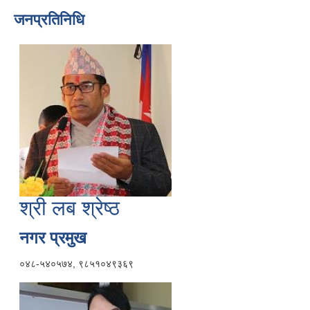
जनप्रतिनिधि
श्री लब श्रेष्ठ
नगर प्रमुख
०४८-५४०५७४, ९८५१०४९३६९