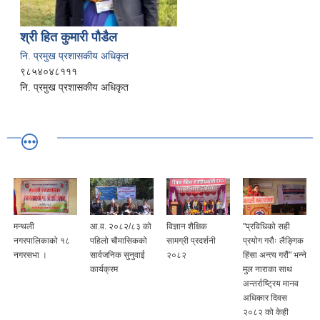
श्री हित कुमारी पौडैल
नि. प्रमुख प्रशासकीय अधिकृत
९८५४०४८१११
नि. प्रमुख प्रशासकीय अधिकृत
मन्थली
आ.व. २०८२/८३ को
विज्ञान शैक्षिक
"प्रविधिको सही
१
नगरपालिकाको १८
पहिलो चौमासिकको
सामग्री प्रदर्शनी
प्रयोग गरौः लैङ्गिक
क
नगरसभा ।
सार्वजनिक सुनुवाई
२०८२
हिंसा अन्त्य गरौं" भन्ने
२
कार्यक्रम
मुल नाराका साथ
अन्तर्राष्ट्रिय मानव
अधिकार दिवस
२०८२ को केही