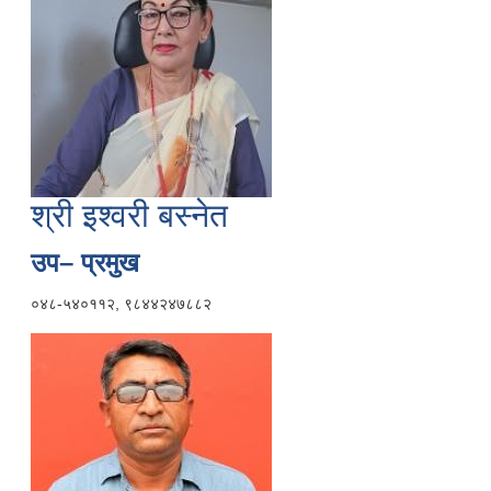
श्री इश्वरी बस्नेत
उप– प्रमुख
०४८-५४०११२, ९८४४२४७८८२