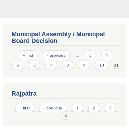
Municipal Assembly / Municipal
Board Decision
Pages
« first
‹ previous
…
3
4
5
6
7
8
9
10
11
Rajpatra
Pages
« first
‹ previous
1
2
3
4