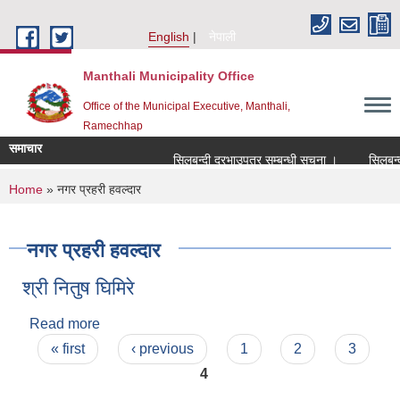
Skip to main content
English
नेपाली
Manthali Municipality Office
Office of the Municipal Executive, Manthali,
Ramechhap
समाचार
सिलबन्दी दरभाउपत्र सम्बन्धी सूचना ।
सिलबन्दी दर
You are here
Home
» नगर प्रहरी हवल्दार
नगर प्रहरी हवल्दार
श्री नितुष घिमिरे
Read more
about श्री नितुष घिमिरे
Pages
« first
‹ previous
1
2
3
4