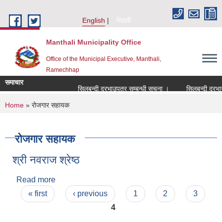
Skip to main content
English
नेपाली
Manthali Municipality Office
Office of the Municipal Executive, Manthali,
Ramechhap
समाचार
सिलबन्दी दरभाउपत्र सम्बन्धी सूचना ।
सिलबन्दी दरभाउपत्र
You are here
Home
» रोजगार सहायक
रोजगार सहायक
श्री नवराज श्रेष्ठ
Read more
about श्री नवराज श्रेष्ठ
Pages
« first
‹ previous
1
2
3
4