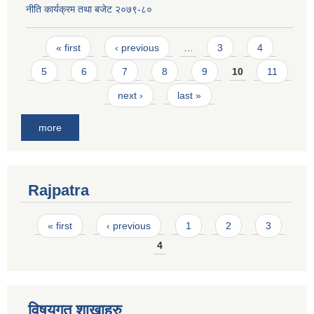
नीति कार्यक्रम तथा बजेट २०७९-८०
Pages
« first
‹ previous
…
3
4
5
6
7
8
9
10
11
next ›
last »
more
Rajpatra
Pages
« first
‹ previous
1
2
3
4
विषयगत शाखाहरु