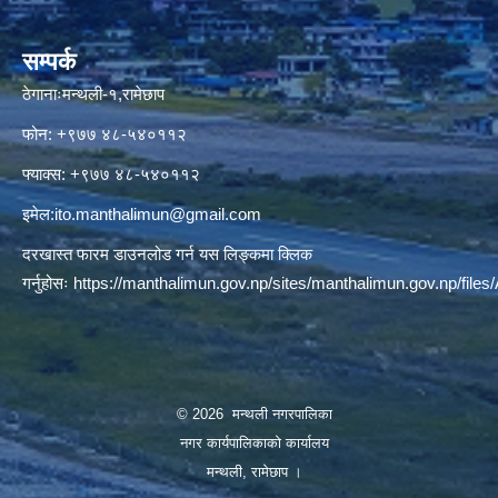
सम्पर्क
ठेगानाःमन्थली-१,रामेछाप
फोन: +९७७ ४८-५४०११२
फ्याक्स: +९७७ ४८-५४०११२
इमेल:
ito.manthalimun@gmail.com
दरखास्त फारम डाउनलोड गर्न यस लिङ्कमा क्लिक
गर्नुहोसः
https://manthalimun.gov.np/sites/manthalimun.gov.np/files/A
© 2026 मन्थली नगरपालिका
नगर कार्यपालिकाको कार्यालय
मन्थली, रामेछाप ।