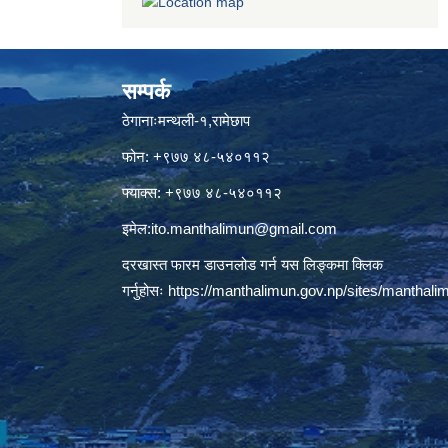
सम्पर्क
ठेगानाःमन्थली-१,रामेछाप
फोन: +९७७ ४८-५४०११२
फ्याक्स: +९७७ ४८-५४०११२
इमेल:
ito.manthalimun@gmail.com
दरखास्त फारम डाउनलोड गर्न यस लिङ्कमा क्लिक
गर्नुहोसः
https://manthalimun.gov.np/sites/manthalimu