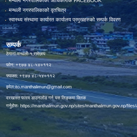
मन्थली नगरपालिकाको आधिकारीक FACEBOOK
मन्थली नगरपालिकाको वृतचित्र
स्वास्थ्य संस्थामा कार्यारत कार्यालय प्रमुखहरुको सम्पर्क विवरण
सम्पर्क
ठेगानाःमन्थली-१,रामेछाप
फोन: +९७७ ४८-५४०११२
फ्याक्स: +९७७ ४८-५४०११२
इमेल:
ito.manthalimun@gmail.com
दरखास्त फारम डाउनलोड गर्न यस लिङ्कमा क्लिक
गर्नुहोसः
https://manthalimun.gov.np/sites/manthalimun.gov.np/files/A