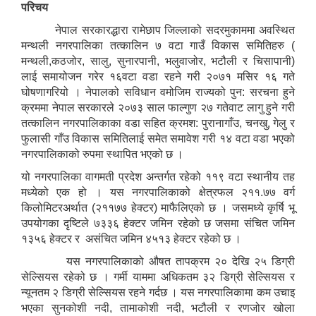
परिचय
नेपाल सरकारद्धारा रामेछाप जिल्लाको सदरमुकाममा अवस्थित
मन्थली नगरपालिका तत्कालिन ७ वटा गाउँ विकास समितिहरु (
मन्थली,कठजोर, सालु, सुनारपानी, भलुवाजोर, भटौली र चिसापानी)
लाई समायोजन गरेर १६वटा वडा रहने गरी २०७१ मसिर १६ गते
घोषणागरियो । नेपालको सविधान वमोजिम राज्यको पुन: सरचना हुने
क्रममा नेपाल सरकारले २०७३ साल फाल्गुण २७ गतेवाट लागु हुने गरी
तत्कालिन नगरपालिकाका वडा सहित क्रमश: पुरानागाँउ, चनखु, गेलु र
फुलासी गाँउ विकास समितिलाई समेत समावेश गरी १४ वटा वडा भएको
नगरपालिकाको रुपमा स्थापित भएको छ ।
यो नगरपालिका वागमती प्रदेश अन्तर्गत रहेको ११९ वटा स्थानीय तह
मध्येको एक हो । यस नगरपालिकाको क्षेत्रफल २११.७७ वर्ग
किलोमिटरअर्थात (२११७७ हेक्टर) माफैलिएको छ । जसमध्ये कृर्षि भू
उपयोगका दृष्टिले ७३३६ हेक्टर जमिन रहेको छ जसमा संचित जमिन
१३५६ हेक्टर र असंचित जमिन ४५१३ हेक्टर रहेको छ ।
यस नगरपालिकाको औषत तापक्रम २० देखि २५ डिग्री
सेल्सियस रहेको छ । गर्मी याममा अधिकतम ३२ डिग्री सेल्सियस र
न्यूनतम २ डिग्री सेल्सियस रहने गर्दछ । यस नगरपालिकामा कम उचाइ
भएका सुनकोशी नदी, तामाकोशी नदी, भटौली र रणजोर खोला