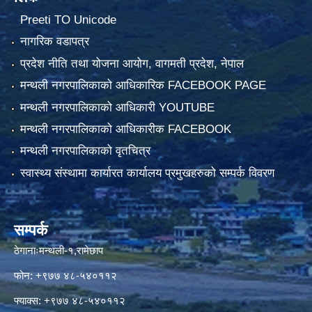
Preeti TO Unicode
नागरिक वडापत्र
प्रदेश नीति तथा योजना आयोग, वागमती प्रदेश, नेपाल
मन्थली नगरपालिकाको आधिकारिक FACEBOOK PAGE
मन्थली नगरपालिकाको आधिकारी YOUTUBE
मन्थली नगरपालिकाको आधिकारीक FACEBOOK
मन्थली नगरपालिकाको वृतचित्र
स्वास्थ्य संस्थामा कार्यारत कार्यालय प्रमुखहरुको सम्पर्क विवरण
सम्पर्क
ठेगानाःमन्थली-१,रामेछाप
फोन: +९७७ ४८-५४०११२
फ्याक्स: +९७७ ४८-५४०११२