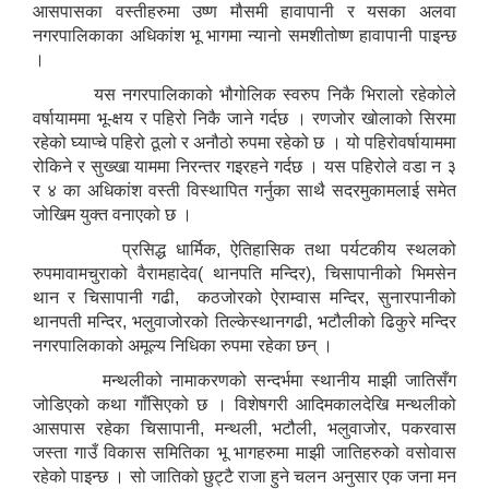
आसपासका वस्तीहरुमा उष्ण मौसमी हावापानी र यसका अलवा
नगरपालिकाका अधिकांश भू भागमा न्यानो समशीतोष्ण हावापानी पाइन्छ
।
यस नगरपालिकाको भौगोलिक स्वरुप निकै भिरालो रहेकोले
वर्षायाममा भू-क्षय र पहिरो निकै जाने गर्दछ । रणजोर खोलाको सिरमा
रहेको घ्याप्चे पहिरो ठूलो र अनौठो रुपमा रहेको छ । यो पहिरोवर्षायाममा
रोकिने र सुख्खा याममा निरन्तर गइरहने गर्दछ । यस पहिरोले वडा न ३
र ४ का अधिकांश वस्ती विस्थापित गर्नुका साथै सदरमुकामलाई समेत
जोखिम युक्त वनाएको छ ।
प्रसिद्ध धार्मिक, ऐतिहासिक तथा पर्यटकीय स्थलको
रुपमावामचुराको वैरामहादेव( थानपति मन्दिर), चिसापानीको भिमसेन
थान र चिसापानी गढी, कठजोरको ऐराम्वास मन्दिर, सुनारपानीको
थानपती मन्दिर, भलुवाजोरको तिल्केस्थानगढी, भटौलीको ढिकुरे मन्दिर
नगरपालिकाको अमूल्य निधिका रुपमा रहेका छन् ।
मन्थलीको नामाकरणको सन्दर्भमा स्थानीय माझी जातिसँग
जोडिएको कथा गाँसिएको छ । विशेषगरी आदिमकालदेखि मन्थलीको
आसपास रहेका चिसापानी, मन्थली, भटौली, भलुवाजोर, पकरवास
जस्ता गाउँ विकास समितिका भू भागहरुमा माझी जातिहरुको वसोवास
रहेको पाइन्छ । सो जातिको छुट्टै राजा हुने चलन अनुसार एक जना मन