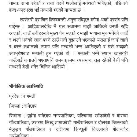
नामक राजा रहेको र राजा वस्ने थलोलाई मनथलो भनिएको, पछि सो
शव्द अप्रभ्रश भई मन्थली भएको मान्यता छ ।
त्यसैगरी प्राचिन किम्वदन्ती अनुसारविद्धत वर्गमा अर्को प्रसंग पनि
पाईन्छ । आदिकालदेखि नै यस स्थानमा माझी जातिको वस्ती रहँदै
आएको, जाडँ उनीहरुको मुख्य पेय भएको र माझी भाषामा मुन भनेको जाडँ
र थलो भनेको खान बस्ने ठाउँ भन्ने बुझाउने भएकाले यसलाई जाडँ खाने
र बस्ने स्थानको रुपमा पनि मन्थलो भन्न थालिएको र यसै शब्दको
अपभ्रंशबाट मन्थली हुन गएको हो । मन्थली भन्ने स्थान खासगरी
गाउँलाई जनाउने भएतापनि समयक्रममा त्यसभन्दा तल रहेको बेसी पनि
मन्थली बेसी भनेर चिनिन थालियो ।
भौगोलिक अवस्थिति
प्रदेश : वागमती
जिल्ला : रामेछाप
सिमाना : पूर्वमा रामेछाप नगरपालिका, पश्चिममा खाँडादेवी र दोरम्वा
गाँउपालिका, उत्तरमा लिखु तामाकोशी गाउँपालिका र दोलखा जिल्लाको
मेलुङ्ग गाँउपालिका र दक्षिणमा सिन्धुली जिल्लाको गोलन्जोर
गाउँपालिका ।