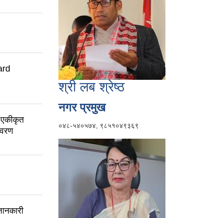
ard
श्री लब श्रेष्ठ
नगर प्रमुख
 एकीकृत
०४८-५४०५७४, ९८५१०४९३६९
िवरण
ानकारी