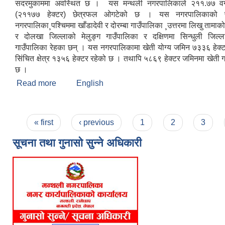
सदरमुकाममा अवस्थित छ । यस मन्थली नगरपालिकाले २११.७७ वर्
(२११७७ हेक्टर) छेत्रफल ओगटेको छ । यस नगरपालिकाको पूर्
नगरपालिका¸पश्चिममा खाँडादेवी र दोरम्बा गाउँपालिका ¸उत्तरमा लिखु तामाक
र दोलखा जिल्लाको मेलुङ्ग गाउँपालिका र दक्षिणमा सिन्धुली जिल्ल
गाउँपालिका रेहका छन् । यस नगरपालिकामा खेती योग्य जमिन ७३३६ हेक्ट
सिंचित क्षेत्र १३५६ हेक्टर रहेको छ । तथापि ५८६९ हेक्टर जमिनमा खेती
छ ।
Read more
about मन्थली नगरपालिकाको संक्षिप्त चिनारी
English
Pages
« first
‹ previous
1
2
3
सूचना तथा गुनासो सुन्ने अधिकारी