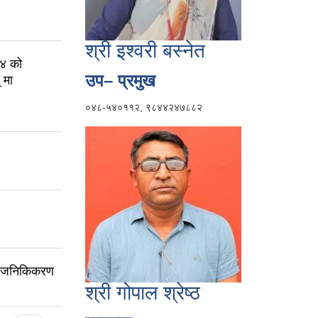
श्री इश्वरी बस्नेत
७४ को
उप– प्रमुख
 मा
०४८-५४०११२, ९८४४२४७८८२
र्वजनिकिकरण
श्री गोपाल श्रेष्ठ