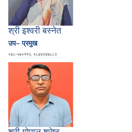
श्री इश्वरी बस्नेत
उप– प्रमुख
०४८-५४०११२, ९८४४२४७८८२
श्री गोपाल श्रेष्ठ