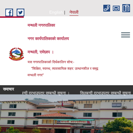
Skip to main content
English
नेपाली
मन्थली नगरपालिका
नगर कार्यपालिकाको कार्यालय
मन्थली, रामेछाप ।
यस नगरपालिकाको दिर्घकालिन सोच:-
"शिक्षित, स्वस्थ, व्यावसायिक शहर: उत्थानशील र समृद्व
मन्थली नगर"
समाचार
सिलबन्दी दरभाउपत्र सम्बन्धी सूचना ।
सिलबन्दी दरभाउपत्र सम्बन्धी सूचना ।