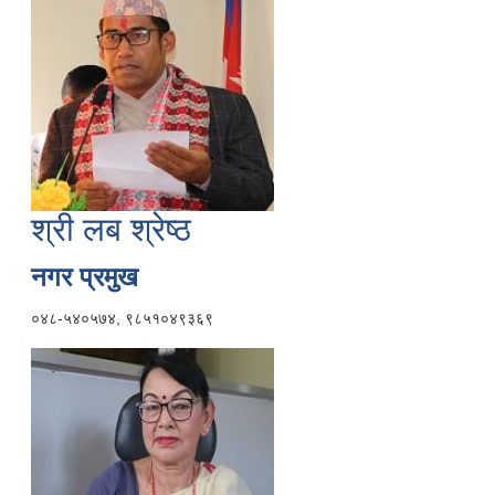
श्री लब श्रेष्ठ
नगर प्रमुख
०४८-५४०५७४, ९८५१०४९३६९