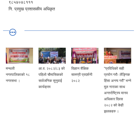
९८५४०४८१११
नि. प्रमुख प्रशासकीय अधिकृत
मन्थली
आ.व. २०८२/८३ को
विज्ञान शैक्षिक
"प्रविधिको सही
नगरपालिकाको १८
पहिलो चौमासिकको
सामग्री प्रदर्शनी
प्रयोग गरौः लैङ्गिक
नगरसभा ।
सार्वजनिक सुनुवाई
२०८२
हिंसा अन्त्य गरौं" भन्ने
कार्यक्रम
मुल नाराका साथ
अन्तर्राष्ट्रिय मानव
अधिकार दिवस
२०८२ को केही
झलकहरु ।