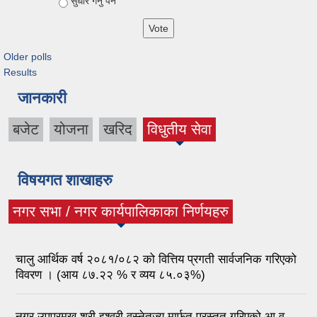
सुधार गर्नु पर्ने
Older polls
Results
जानकारी
बजेट
योजना
खरिद
विधुतीय सेवा
विषयगत शाखाहरु
नगर सभा / नगर कार्यपालिकाका निर्णयहरु
(active tab)
चालु आर्थिक वर्ष २०८१/०८२ को वित्तिय प्रगती सार्वजनिक गरिएको
विवरण । (आय ८७.२२ % र व्यय ८५.०३%)
नगर उपप्रमुख श्री इश्वरी वस्नेतज्यू मार्फत प्रस्तुत गरिएको आ.व