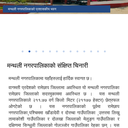
मकैको खेती पुस्तकका लेखक(साहित्यिक सहिद) सुब्बा कृष्णलाल अधिकारीको
मन्थली नगरपालिकाको प्रशासकीय भवन
मन्थली नगरपालिका वडा नं २ मा अवस्थित निलकण्ठेश्वर मन्दिर
ढिकुरीदेवी मन्दिर भटौली
थानापती महादेव मन्दिर पुरानागाँउ मनपा ९
मन्थली नगरपालिका वडा नं ८ मा अवस्थित चिसापानीगढी
जन्मस्थान
हर्रेचिण्डे फुलासी
नगरपालिका कार्यालयबाट तामाकोशी नदी
निकृष्ट बालश्रममुक्त, बालविवाहमुक्त, अनिवार्य तथा निःशुल्क शिक्षा सुनिश्चितता र
थानापती महादेव मन्दिर मनपा ५ सुनारपानी
नगर सभाको १८ ‌औं अधिवेशन
बालमैत्री स्थानीय शासनयुक्त नगर घोषणा
३३ औं नेपाल नगरपालिका संघको स्थापना दिवसको अवसरमा आर्थिक विकास क्षेत्रमा
मन्थली नगरपालिका द्वारा आयोजित नगर स्तरिय कृषि तथा लद्यु उद्यम प्रदर्शनी मेला
उत्कृष्ट नगरपालिकाको रुपमा सम्मान प्राप्त हुँदा
२०८२
मन्थली नगरपालिकाको संक्षिप्त चिनारी
मन्थली नगरपालिकामा यहाँहरुलाई हार्दिक स्वागत छ।
वागमती प्रदेशको रामेछाप जिल्लामा अवस्थित यो मन्थली नगरपालिका
रामेछाप जिल्लाको सदरमुकाममा अवस्थित छ । यस मन्थली
नगरपालिकाले २११.७७ वर्ग किलो मिटर (२११७७ हेक्टर) छेत्रफल
ओगटेको छ । यस नगरपालिकाको पूर्वमा रामेछाप
नगरपालिका¸पश्चिममा खाँडादेवी र दोरम्बा गाउँपालिका ¸उत्तरमा लिखु
तामाकोशी गाउँपालिका र दोलखा जिल्लाको मेलुङ्ग गाउँपालिका र
दक्षिणमा सिन्धुली जिल्लाको गोलञ्जोर गाउँपालिका रेहका छन् । यस