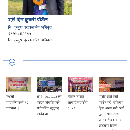
श्री हित कुमारी पौडैल
नि. प्रमुख प्रशासकीय अधिकृत
९८५४०४८१११
नि. प्रमुख प्रशासकीय अधिकृत
मन्थली
आ.व. २०८२/८३ को
विज्ञान शैक्षिक
"प्रविधिको सही
नगरपालिकाको १८
पहिलो चौमासिकको
सामग्री प्रदर्शनी
प्रयोग गरौः लैङ्गिक
नगरसभा ।
सार्वजनिक सुनुवाई
२०८२
हिंसा अन्त्य गरौं" भन्ने
कार्यक्रम
मुल नाराका साथ
अन्तर्राष्ट्रिय मानव
अधिकार दिवस