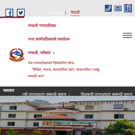
Skip to main content
English
नेपाली
मन्थली नगरपालिका
नगर कार्यपालिकाको कार्यालय
मन्थली, रामेछाप ।
यस नगरपालिकाको दिर्घकालिन सोच:-
"शिक्षित, स्वस्थ, व्यावसायिक शहर: उत्थानशील र समृद्व
मन्थली नगर"
समाचार
सिलबन्दी दरभाउपत्र सम्बन्धी सूचना ।
सिलबन्दी दरभाउपत्र सम्बन्धी सूचना ।