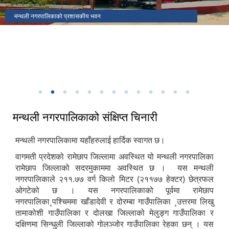
मकैको खेती पुस्तकका लेखक(साहित्यिक सहिद) सुब्बा कृष्णलाल अधिकारीको
मन्थली नगरपालिकाको प्रशासकीय भवन
मन्थली नगरपालिका वडा नं २ मा अवस्थित निलकण्ठेश्वर मन्दिर
ढिकुरीदेवी मन्दिर भटौली
थानापती महादेव मन्दिर पुरानागाँउ मनपा ९
मन्थली नगरपालिका वडा नं ८ मा अवस्थित चिसापानीगढी
जन्मस्थान
हर्रेचिण्डे फुलासी
नगरपालिका कार्यालयबाट तामाकोशी नदी
निकृष्ट बालश्रममुक्त, बालविवाहमुक्त, अनिवार्य तथा निःशुल्क शिक्षा सुनिश्चितता र
थानापती महादेव मन्दिर मनपा ५ सुनारपानी
नगर सभाको १८ ‌औं अधिवेशन
बालमैत्री स्थानीय शासनयुक्त नगर घोषणा
३३ औं नेपाल नगरपालिका संघको स्थापना दिवसको अवसरमा आर्थिक विकास क्षेत्रमा
मन्थली नगरपालिका द्वारा आयोजित नगर स्तरिय कृषि तथा लद्यु उद्यम प्रदर्शनी मेला
उत्कृष्ट नगरपालिकाको रुपमा सम्मान प्राप्त हुँदा
२०८२
मन्थली नगरपालिकाको संक्षिप्त चिनारी
मन्थली नगरपालिकामा यहाँहरुलाई हार्दिक स्वागत छ।
वागमती प्रदेशको रामेछाप जिल्लामा अवस्थित यो मन्थली नगरपालिका
रामेछाप जिल्लाको सदरमुकाममा अवस्थित छ । यस मन्थली
नगरपालिकाले २११.७७ वर्ग किलो मिटर (२११७७ हेक्टर) छेत्रफल
ओगटेको छ । यस नगरपालिकाको पूर्वमा रामेछाप
नगरपालिका¸पश्चिममा खाँडादेवी र दोरम्बा गाउँपालिका ¸उत्तरमा लिखु
तामाकोशी गाउँपालिका र दोलखा जिल्लाको मेलुङ्ग गाउँपालिका र
दक्षिणमा सिन्धुली जिल्लाको गोलञ्जोर गाउँपालिका रेहका छन् । यस