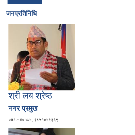
जनप्रतिनिधि
श्री लब श्रेष्ठ
नगर प्रमुख
०४८-५४०५७४, ९८५१०४९३६९