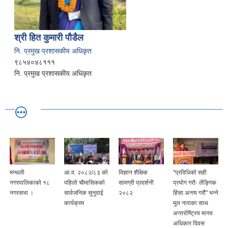
श्री हित कुमारी पौडैल
नि. प्रमुख प्रशासकीय अधिकृत
९८५४०४८१११
नि. प्रमुख प्रशासकीय अधिकृत
मन्थली
आ.व. २०८२/८३ को
विज्ञान शैक्षिक
"प्रविधिको सही
नगरपालिकाको १८
पहिलो चौमासिकको
सामग्री प्रदर्शनी
प्रयोग गरौः लैङ्गिक
नगरसभा ।
सार्वजनिक सुनुवाई
२०८२
हिंसा अन्त्य गरौं" भन्ने
कार्यक्रम
मुल नाराका साथ
अन्तर्राष्ट्रिय मानव
अधिकार दिवस