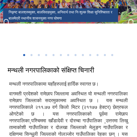
मकैको खेती पुस्तकका लेखक(साहित्यिक सहिद) सुब्बा कृष्णलाल अधिकारीको
मन्थली नगरपालिकाको प्रशासकीय भवन
मन्थली नगरपालिका वडा नं २ मा अवस्थित निलकण्ठेश्वर मन्दिर
ढिकुरीदेवी मन्दिर भटौली
थानापती महादेव मन्दिर पुरानागाँउ मनपा ९
मन्थली नगरपालिका वडा नं ८ मा अवस्थित चिसापानीगढी
जन्मस्थान
हर्रेचिण्डे फुलासी
नगरपालिका कार्यालयबाट तामाकोशी नदी
निकृष्ट बालश्रममुक्त, बालविवाहमुक्त, अनिवार्य तथा निःशुल्क शिक्षा सुनिश्चितता र
थानापती महादेव मन्दिर मनपा ५ सुनारपानी
नगर सभाको १८ ‌औं अधिवेशन
बालमैत्री स्थानीय शासनयुक्त नगर घोषणा
३३ औं नेपाल नगरपालिका संघको स्थापना दिवसको अवसरमा आर्थिक विकास क्षेत्रमा
मन्थली नगरपालिका द्वारा आयोजित नगर स्तरिय कृषि तथा लद्यु उद्यम प्रदर्शनी मेला
उत्कृष्ट नगरपालिकाको रुपमा सम्मान प्राप्त हुँदा
२०८२
मन्थली नगरपालिकाको संक्षिप्त चिनारी
मन्थली नगरपालिकामा यहाँहरुलाई हार्दिक स्वागत छ।
वागमती प्रदेशको रामेछाप जिल्लामा अवस्थित यो मन्थली नगरपालिका
रामेछाप जिल्लाको सदरमुकाममा अवस्थित छ । यस मन्थली
नगरपालिकाले २११.७७ वर्ग किलो मिटर (२११७७ हेक्टर) छेत्रफल
ओगटेको छ । यस नगरपालिकाको पूर्वमा रामेछाप
नगरपालिका¸पश्चिममा खाँडादेवी र दोरम्बा गाउँपालिका ¸उत्तरमा लिखु
तामाकोशी गाउँपालिका र दोलखा जिल्लाको मेलुङ्ग गाउँपालिका र
दक्षिणमा सिन्धुली जिल्लाको गोलञ्जोर गाउँपालिका रेहका छन् । यस