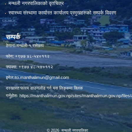
मन्थली नगरपालिकाको वृतचित्र
स्वास्थ्य संस्थामा कार्यारत कार्यालय प्रमुखहरुको सम्पर्क विवरण
सम्पर्क
ठेगानाःमन्थली-१,रामेछाप
फोन: +९७७ ४८-५४०११२
फ्याक्स: +९७७ ४८-५४०११२
इमेल:
ito.manthalimun@gmail.com
दरखास्त फारम डाउनलोड गर्न यस लिङ्कमा क्लिक
गर्नुहोसः
https://manthalimun.gov.np/sites/manthalimun.gov.np/files/A
© 2026 मन्थली नगरपालिका