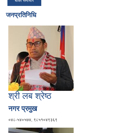
बाँकी समाचार
जनप्रतिनिधि
श्री लब श्रेष्ठ
नगर प्रमुख
०४८-५४०५७४, ९८५१०४९३६९