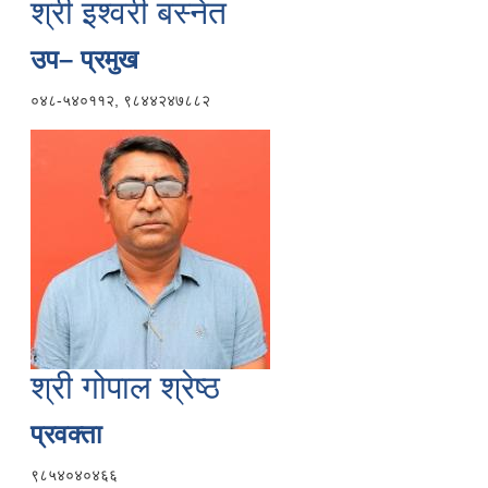
श्री इश्वरी बस्नेत
उप– प्रमुख
०४८-५४०११२, ९८४४२४७८८२
श्री गोपाल श्रेष्ठ
प्रवक्ता
९८५४०४०४६६