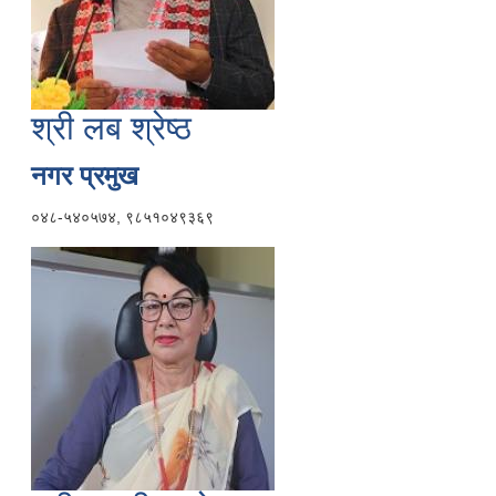
श्री लब श्रेष्ठ
नगर प्रमुख
०४८-५४०५७४, ९८५१०४९३६९