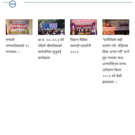
मन्थली
आ.व. २०८२/८३ को
विज्ञान शैक्षिक
"प्रविधिको सही
नगरपालिकाको १८
पहिलो चौमासिकको
सामग्री प्रदर्शनी
प्रयोग गरौः लैङ्गिक
नगरसभा ।
सार्वजनिक सुनुवाई
२०८२
हिंसा अन्त्य गरौं" भन्ने
कार्यक्रम
मुल नाराका साथ
अन्तर्राष्ट्रिय मानव
अधिकार दिवस
२०८२ को केही
झलकहरु ।