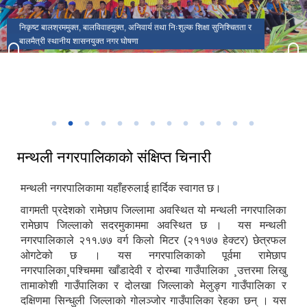
मकैको खेती पुस्तकका लेखक(साहित्यिक सहिद) सुब्बा कृष्णलाल अधिकारीको
मन्थली नगरपालिकाको प्रशासकीय भवन
मन्थली नगरपालिका वडा नं २ मा अवस्थित निलकण्ठेश्वर मन्दिर
ढिकुरीदेवी मन्दिर भटौली
थानापती महादेव मन्दिर पुरानागाँउ मनपा ९
मन्थली नगरपालिका वडा नं ८ मा अवस्थित चिसापानीगढी
जन्मस्थान
हर्रेचिण्डे फुलासी
नगरपालिका कार्यालयबाट तामाकोशी नदी
निकृष्ट बालश्रममुक्त, बालविवाहमुक्त, अनिवार्य तथा निःशुल्क शिक्षा सुनिश्चितता र
थानापती महादेव मन्दिर मनपा ५ सुनारपानी
नगर सभाको १८ ‌औं अधिवेशन
बालमैत्री स्थानीय शासनयुक्त नगर घोषणा
३३ औं नेपाल नगरपालिका संघको स्थापना दिवसको अवसरमा आर्थिक विकास क्षेत्रमा
मन्थली नगरपालिका द्वारा आयोजित नगर स्तरिय कृषि तथा लद्यु उद्यम प्रदर्शनी मेला
उत्कृष्ट नगरपालिकाको रुपमा सम्मान प्राप्त हुँदा
२०८२
मन्थली नगरपालिकाको संक्षिप्त चिनारी
मन्थली नगरपालिकामा यहाँहरुलाई हार्दिक स्वागत छ।
वागमती प्रदेशको रामेछाप जिल्लामा अवस्थित यो मन्थली नगरपालिका
रामेछाप जिल्लाको सदरमुकाममा अवस्थित छ । यस मन्थली
नगरपालिकाले २११.७७ वर्ग किलो मिटर (२११७७ हेक्टर) छेत्रफल
ओगटेको छ । यस नगरपालिकाको पूर्वमा रामेछाप
नगरपालिका¸पश्चिममा खाँडादेवी र दोरम्बा गाउँपालिका ¸उत्तरमा लिखु
तामाकोशी गाउँपालिका र दोलखा जिल्लाको मेलुङ्ग गाउँपालिका र
दक्षिणमा सिन्धुली जिल्लाको गोलञ्जोर गाउँपालिका रेहका छन् । यस