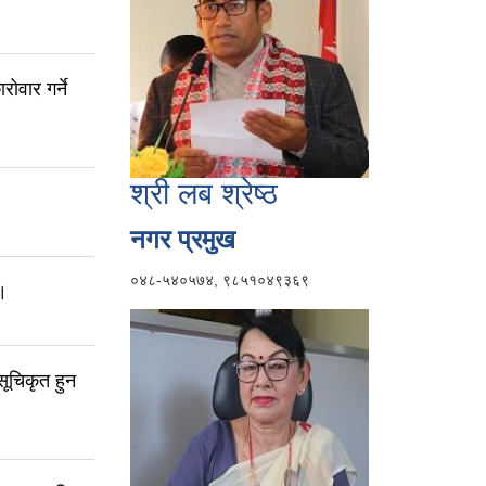
ोवार गर्ने
श्री लब श्रेष्ठ
नगर प्रमुख
०४८-५४०५७४, ९८५१०४९३६९
।
ूचिकृत हुन