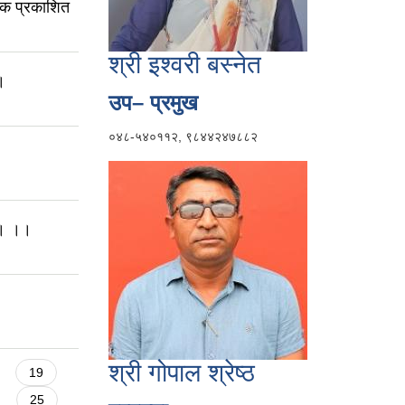
टक प्रकाशित
श्री इश्वरी बस्नेत
।
उप– प्रमुख
०४८-५४०११२, ९८४४२४७८८२
ा । ।।
श्री गोपाल श्रेष्ठ
19
25