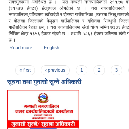
सदरमुकाममा अवस्थित छ । यस मन्थली नगरपालिकाले २११.७७ वर्
(२११७७ हेक्टर) छेत्रफल ओगटेको छ । यस नगरपालिकाको पूर्
नगरपालिका¸पश्चिममा खाँडादेवी र दोरम्बा गाउँपालिका ¸उत्तरमा लिखु तामाक
र दोलखा जिल्लाको मेलुङ्ग गाउँपालिका र दक्षिणमा सिन्धुली जिल्ल
गाउँपालिका रेहका छन् । यस नगरपालिकामा खेती योग्य जमिन ७३३६ हेक्ट
सिंचित क्षेत्र १३५६ हेक्टर रहेको छ । तथापि ५८६९ हेक्टर जमिनमा खेती
छ ।
Read more
about मन्थली नगरपालिकाको संक्षिप्त चिनारी
English
Pages
« first
‹ previous
1
2
3
सूचना तथा गुनासो सुन्ने अधिकारी