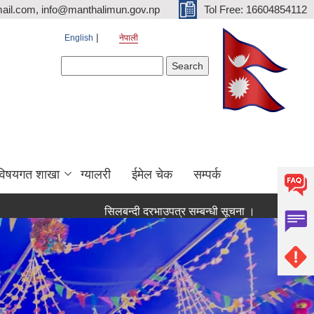
ail.com, info@manthalimun.gov.np
Tol Free: 16604854112
English
नेपाली
Search form
Search
विषयगत शाखा
ग्यालरी
ईमेल चेक
सम्पर्क
सिलबन्दी दरभाउपत्र सम्बन्धी सूचना ।
सिलबन्दी दरभाउपत्र