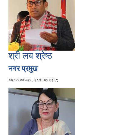
श्री लब श्रेष्ठ
नगर प्रमुख
०४८-५४०५७४, ९८५१०४९३६९