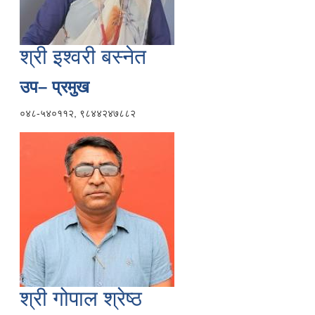
श्री इश्वरी बस्नेत
उप– प्रमुख
०४८-५४०११२, ९८४४२४७८८२
श्री गोपाल श्रेष्ठ