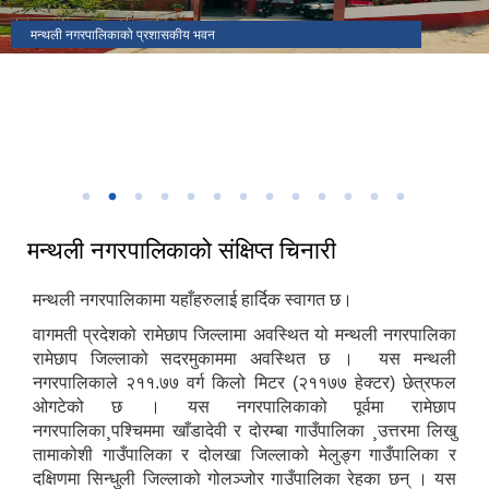
मकैको खेती पुस्तकका लेखक(साहित्यिक सहिद) सुब्बा कृष्णलाल अधिकारीको
मन्थली नगरपालिकाको प्रशासकीय भवन
मन्थली नगरपालिका वडा नं २ मा अवस्थित निलकण्ठेश्वर मन्दिर
ढिकुरीदेवी मन्दिर भटौली
थानापती महादेव मन्दिर पुरानागाँउ मनपा ९
मन्थली नगरपालिका वडा नं ८ मा अवस्थित चिसापानीगढी
जन्मस्थान
हर्रेचिण्डे फुलासी
नगरपालिका कार्यालयबाट तामाकोशी नदी
निकृष्ट बालश्रममुक्त, बालविवाहमुक्त, अनिवार्य तथा निःशुल्क शिक्षा सुनिश्चितता र
थानापती महादेव मन्दिर मनपा ५ सुनारपानी
नगर सभाको १८ ‌औं अधिवेशन
बालमैत्री स्थानीय शासनयुक्त नगर घोषणा
३३ औं नेपाल नगरपालिका संघको स्थापना दिवसको अवसरमा आर्थिक विकास क्षेत्रमा
मन्थली नगरपालिका द्वारा आयोजित नगर स्तरिय कृषि तथा लद्यु उद्यम प्रदर्शनी मेला
उत्कृष्ट नगरपालिकाको रुपमा सम्मान प्राप्त हुँदा
२०८२
मन्थली नगरपालिकाको संक्षिप्त चिनारी
मन्थली नगरपालिकामा यहाँहरुलाई हार्दिक स्वागत छ।
वागमती प्रदेशको रामेछाप जिल्लामा अवस्थित यो मन्थली नगरपालिका
रामेछाप जिल्लाको सदरमुकाममा अवस्थित छ । यस मन्थली
नगरपालिकाले २११.७७ वर्ग किलो मिटर (२११७७ हेक्टर) छेत्रफल
ओगटेको छ । यस नगरपालिकाको पूर्वमा रामेछाप
नगरपालिका¸पश्चिममा खाँडादेवी र दोरम्बा गाउँपालिका ¸उत्तरमा लिखु
तामाकोशी गाउँपालिका र दोलखा जिल्लाको मेलुङ्ग गाउँपालिका र
दक्षिणमा सिन्धुली जिल्लाको गोलञ्जोर गाउँपालिका रेहका छन् । यस