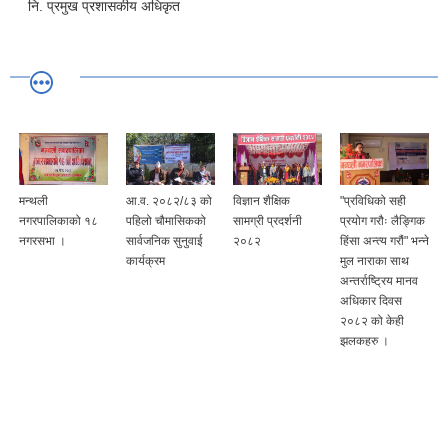
नि. प्रमुख प्रशासकीय अधिकृत
मन्थली
आ.व. २०८२/८३ को
विज्ञान शैक्षिक
"प्रविधिको सही
नगरपालिकाको १८
पहिलो चौमासिकको
सामग्री प्रदर्शनी
प्रयोग गरौः लैङ्गिक
नगरसभा ।
सार्वजनिक सुनुवाई
२०८२
हिंसा अन्त्य गरौं" भन्ने
कार्यक्रम
मुल नाराका साथ
अन्तर्राष्ट्रिय मानव
अधिकार दिवस
२०८२ को केही
झलकहरु ।