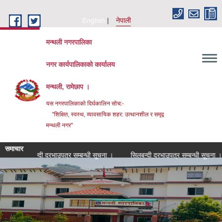
Skip to main content
English
नेपाली
मन्थली नगरपालिका
नगर कार्यपालिकाको कार्यालय
मन्थली, रामेछाप ।
यस नगरपालिकाको दिर्घकालिन सोच:-
"शिक्षित, स्वस्थ, व्यावसायिक शहर: उत्थानशील र समृद्व
मन्थली नगर"
समाचार
सिलबन्दी दरभाउपत्र सम्बन्धी सूचना ।
सिलबन्दी दरभाउपत्र सम्बन्धी सूचना ।