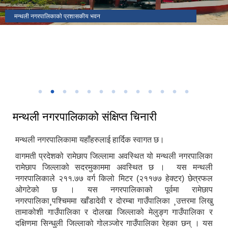
मकैको खेती पुस्तकका लेखक(साहित्यिक सहिद) सुब्बा कृष्णलाल अधिकारीको
मन्थली नगरपालिकाको प्रशासकीय भवन
मन्थली नगरपालिका वडा नं २ मा अवस्थित निलकण्ठेश्वर मन्दिर
ढिकुरीदेवी मन्दिर भटौली
थानापती महादेव मन्दिर पुरानागाँउ मनपा ९
मन्थली नगरपालिका वडा नं ८ मा अवस्थित चिसापानीगढी
जन्मस्थान
हर्रेचिण्डे फुलासी
नगरपालिका कार्यालयबाट तामाकोशी नदी
निकृष्ट बालश्रममुक्त, बालविवाहमुक्त, अनिवार्य तथा निःशुल्क शिक्षा सुनिश्चितता र
थानापती महादेव मन्दिर मनपा ५ सुनारपानी
नगर सभाको १८ ‌औं अधिवेशन
बालमैत्री स्थानीय शासनयुक्त नगर घोषणा
३३ औं नेपाल नगरपालिका संघको स्थापना दिवसको अवसरमा आर्थिक विकास क्षेत्रमा
मन्थली नगरपालिका द्वारा आयोजित नगर स्तरिय कृषि तथा लद्यु उद्यम प्रदर्शनी मेला
उत्कृष्ट नगरपालिकाको रुपमा सम्मान प्राप्त हुँदा
२०८२
मन्थली नगरपालिकाको संक्षिप्त चिनारी
मन्थली नगरपालिकामा यहाँहरुलाई हार्दिक स्वागत छ।
वागमती प्रदेशको रामेछाप जिल्लामा अवस्थित यो मन्थली नगरपालिका
रामेछाप जिल्लाको सदरमुकाममा अवस्थित छ । यस मन्थली
नगरपालिकाले २११.७७ वर्ग किलो मिटर (२११७७ हेक्टर) छेत्रफल
ओगटेको छ । यस नगरपालिकाको पूर्वमा रामेछाप
नगरपालिका¸पश्चिममा खाँडादेवी र दोरम्बा गाउँपालिका ¸उत्तरमा लिखु
तामाकोशी गाउँपालिका र दोलखा जिल्लाको मेलुङ्ग गाउँपालिका र
दक्षिणमा सिन्धुली जिल्लाको गोलञ्जोर गाउँपालिका रेहका छन् । यस