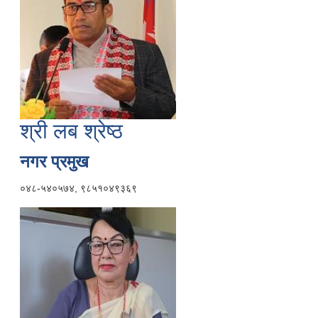
श्री लब श्रेष्ठ
नगर प्रमुख
०४८-५४०५७४, ९८५१०४९३६९