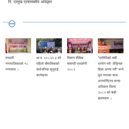
नि. प्रमुख प्रशासकीय अधिकृत
मन्थली
आ.व. २०८२/८३ को
विज्ञान शैक्षिक
"प्रविधिको सही
नगरपालिकाको १८
पहिलो चौमासिकको
सामग्री प्रदर्शनी
प्रयोग गरौः लैङ्गिक
नगरसभा ।
सार्वजनिक सुनुवाई
२०८२
हिंसा अन्त्य गरौं" भन्ने
कार्यक्रम
मुल नाराका साथ
अन्तर्राष्ट्रिय मानव
अधिकार दिवस
२०८२ को केही
झलकहरु ।