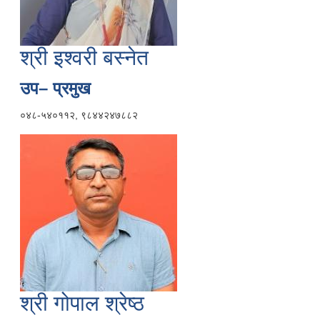
श्री इश्वरी बस्नेत
उप– प्रमुख
०४८-५४०११२, ९८४४२४७८८२
श्री गोपाल श्रेष्ठ