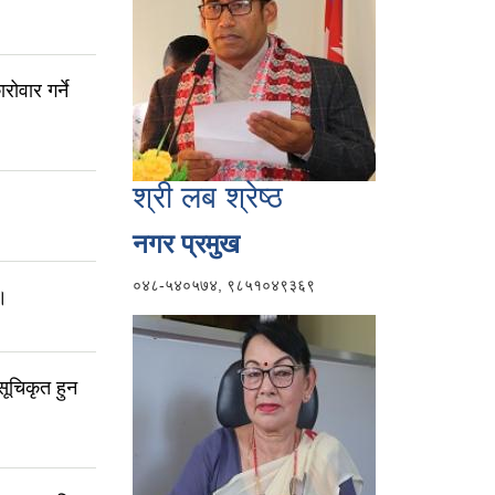
ोवार गर्ने
श्री लब श्रेष्ठ
नगर प्रमुख
०४८-५४०५७४, ९८५१०४९३६९
।
ूचिकृत हुन