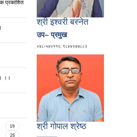
टक प्रकाशित
श्री इश्वरी बस्नेत
।
उप– प्रमुख
०४८-५४०११२, ९८४४२४७८८२
ा । ।।
श्री गोपाल श्रेष्ठ
19
25