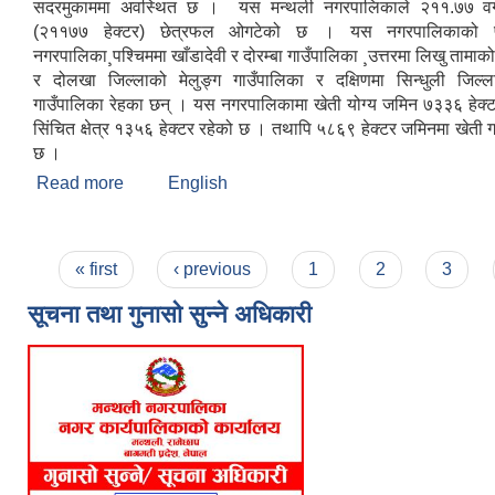
सदरमुकाममा अवस्थित छ । यस मन्थली नगरपालिकाले २११.७७ वर्
(२११७७ हेक्टर) छेत्रफल ओगटेको छ । यस नगरपालिकाको पूर्
नगरपालिका¸पश्चिममा खाँडादेवी र दोरम्बा गाउँपालिका ¸उत्तरमा लिखु तामाक
र दोलखा जिल्लाको मेलुङ्ग गाउँपालिका र दक्षिणमा सिन्धुली जिल्ल
गाउँपालिका रेहका छन् । यस नगरपालिकामा खेती योग्य जमिन ७३३६ हेक्ट
सिंचित क्षेत्र १३५६ हेक्टर रहेको छ । तथापि ५८६९ हेक्टर जमिनमा खेती
छ ।
Read more
about मन्थली नगरपालिकाको संक्षिप्त चिनारी
English
Pages
« first
‹ previous
1
2
3
सूचना तथा गुनासो सुन्ने अधिकारी