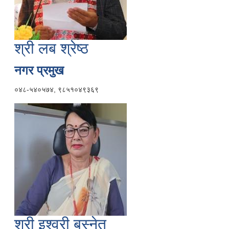
श्री लब श्रेष्ठ
नगर प्रमुख
०४८-५४०५७४, ९८५१०४९३६९
श्री इश्वरी बस्नेत