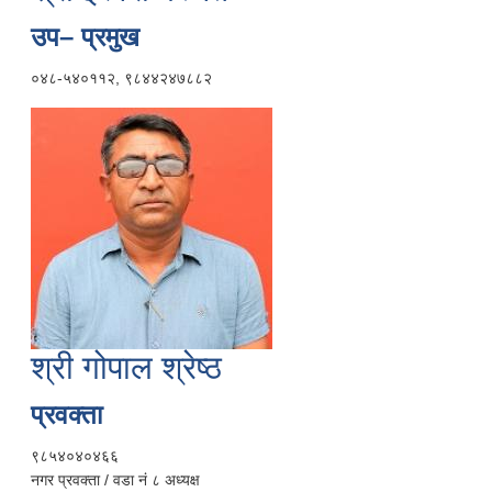
उप– प्रमुख
०४८-५४०११२, ९८४४२४७८८२
श्री गोपाल श्रेष्ठ
प्रवक्ता
९८५४०४०४६६
नगर प्रवक्ता / वडा नं ८ अध्यक्ष