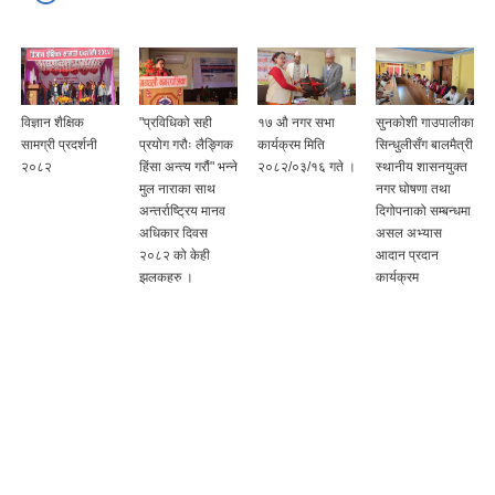
विज्ञान शैक्षिक
"प्रविधिको सही
१७ औ नगर सभा
सुनकोशी गाउपालीका
सामग्री प्रदर्शनी
प्रयोग गरौः लैङ्गिक
कार्यक्रम मिति
सिन्धुलीसँग बालमैत्री
२०८२
हिंसा अन्त्य गरौं" भन्ने
२०८२/०३/१६ गते ।
स्थानीय शासनयुक्त
मुल नाराका साथ
नगर घोषणा तथा
अन्तर्राष्ट्रिय मानव
दिगोपनाको सम्बन्धमा
अधिकार दिवस
असल अभ्यास
२०८२ को केही
आदान प्रदान
झलकहरु ।
कार्यक्रम