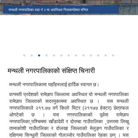
मकैको खेती पुस्तकका लेखक(साहित्यिक सहिद) सुब्बा कृष्णलाल अधिकारीको
मन्थली नगरपालिकाको प्रशासकीय भवन
मन्थली नगरपालिका वडा नं २ मा अवस्थित निलकण्ठेश्वर मन्दिर
ढिकुरीदेवी मन्दिर भटौली
थानापती महादेव मन्दिर पुरानागाँउ मनपा ९
मन्थली नगरपालिका वडा नं ८ मा अवस्थित चिसापानीगढी
जन्मस्थान
हर्रेचिण्डे फुलासी
नगरपालिका कार्यालयबाट तामाकोशी नदी
निकृष्ट बालश्रममुक्त, बालविवाहमुक्त, अनिवार्य तथा निःशुल्क शिक्षा सुनिश्चितता र
थानापती महादेव मन्दिर मनपा ५ सुनारपानी
नगर सभाको १८ ‌औं अधिवेशन
बालमैत्री स्थानीय शासनयुक्त नगर घोषणा
३३ औं नेपाल नगरपालिका संघको स्थापना दिवसको अवसरमा आर्थिक विकास क्षेत्रमा
मन्थली नगरपालिका द्वारा आयोजित नगर स्तरिय कृषि तथा लद्यु उद्यम प्रदर्शनी मेला
उत्कृष्ट नगरपालिकाको रुपमा सम्मान प्राप्त हुँदा
२०८२
मन्थली नगरपालिकाको संक्षिप्त चिनारी
मन्थली नगरपालिकामा यहाँहरुलाई हार्दिक स्वागत छ।
वागमती प्रदेशको रामेछाप जिल्लामा अवस्थित यो मन्थली नगरपालिका
रामेछाप जिल्लाको सदरमुकाममा अवस्थित छ । यस मन्थली
नगरपालिकाले २११.७७ वर्ग किलो मिटर (२११७७ हेक्टर) छेत्रफल
ओगटेको छ । यस नगरपालिकाको पूर्वमा रामेछाप
नगरपालिका¸पश्चिममा खाँडादेवी र दोरम्बा गाउँपालिका ¸उत्तरमा लिखु
तामाकोशी गाउँपालिका र दोलखा जिल्लाको मेलुङ्ग गाउँपालिका र
दक्षिणमा सिन्धुली जिल्लाको गोलञ्जोर गाउँपालिका रेहका छन् । यस