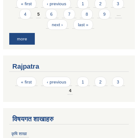
Pages
« first
‹ previous
1
2
3
4
5
6
7
8
9
…
next ›
last »
more
Rajpatra
Pages
« first
‹ previous
1
2
3
4
विषयगत शाखाहरु
कृषि शाखा