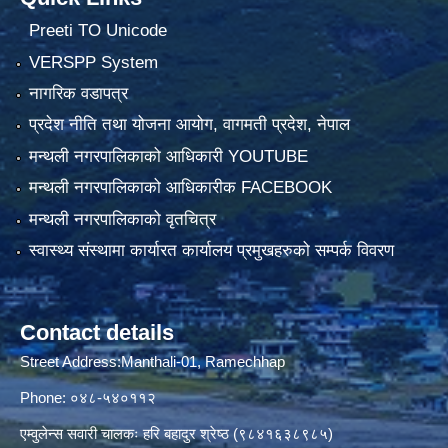
Preeti TO Unicode
VERSPP System
नागरिक वडापत्र
प्रदेश नीति तथा योजना आयोग, वागमती प्रदेश, नेपाल
मन्थली नगरपालिकाको आधिकारी YOUTUBE
मन्थली नगरपालिकाको आधिकारीक FACEBOOK
मन्थली नगरपालिकाको वृतचित्र
स्वास्थ्य संस्थामा कार्यारत कार्यालय प्रमुखहरुको सम्पर्क विवरण
Contact details
Street Address:Manthali-01, Ramechhap
Phone: ०४८-५४०११२
एम्वुलेन्स सवारी चालकः हरि बहादुर श्रेष्ठ (९८४१६३८९८५)