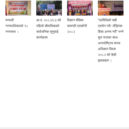
आ.व. २०८२/८३ को
विज्ञान शैक्षिक
"प्रविधिको सही
१७ औ नगर सभा
पहिलो चौमासिकको
सामग्री प्रदर्शनी
प्रयोग गरौः लैङ्गिक
कार्यक्रम मिति
सार्वजनिक सुनुवाई
२०८२
हिंसा अन्त्य गरौं" भन्ने
२०८२/०३/१६ गते ।
कार्यक्रम
मुल नाराका साथ
अन्तर्राष्ट्रिय मानव
अधिकार दिवस
२०८२ को केही
झलकहरु ।