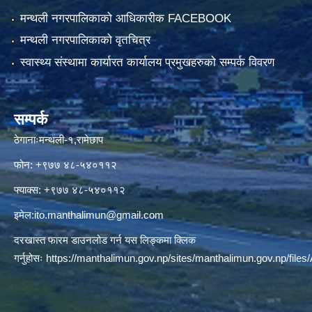
मन्थली नगरपालिकाको आधिकारीक FACEBOOK
मन्थली नगरपालिकाको वृतचित्र
स्वास्थ्य संस्थामा कार्यारत कार्यालय प्रमुखहरुको सम्पर्क विवरण
सम्पर्क
ठेगानाःमन्थली-१,रामेछाप
फोन: +९७७ ४८-५४०११२
फ्याक्स: +९७७ ४८-५४०११२
इमेल:
ito.manthalimun@gmail.com
दरखास्त फारम डाउनलोड गर्न यस लिङ्कमा क्लिक
गर्नुहोसः
https://manthalimun.gov.np/sites/manthalimun.gov.np/files/A