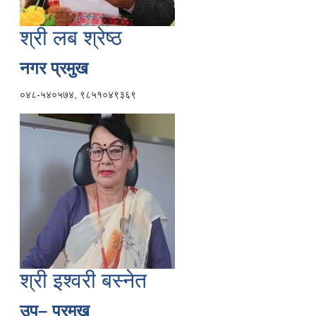
श्री लब श्रेष्ठ
नगर प्रमुख
०४८-५४०५७४, ९८५१०४९३६९
श्री इश्वरी बस्नेत
उप– प्रमुख