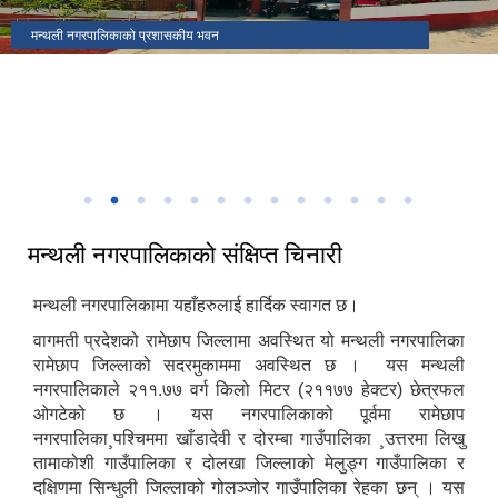
मकैको खेती पुस्तकका लेखक(साहित्यिक सहिद) सुब्बा कृष्णलाल अधिकारीको
मन्थली नगरपालिकाको प्रशासकीय भवन
मन्थली नगरपालिका वडा नं २ मा अवस्थित निलकण्ठेश्वर मन्दिर
ढिकुरीदेवी मन्दिर भटौली
थानापती महादेव मन्दिर पुरानागाँउ मनपा ९
मन्थली नगरपालिका वडा नं ८ मा अवस्थित चिसापानीगढी
जन्मस्थान
हर्रेचिण्डे फुलासी
नगरपालिका कार्यालयबाट तामाकोशी नदी
निकृष्ट बालश्रममुक्त, बालविवाहमुक्त, अनिवार्य तथा निःशुल्क शिक्षा सुनिश्चितता र
थानापती महादेव मन्दिर मनपा ५ सुनारपानी
नगर सभाको १८ ‌औं अधिवेशन
बालमैत्री स्थानीय शासनयुक्त नगर घोषणा
३३ औं नेपाल नगरपालिका संघको स्थापना दिवसको अवसरमा आर्थिक विकास क्षेत्रमा
मन्थली नगरपालिका द्वारा आयोजित नगर स्तरिय कृषि तथा लद्यु उद्यम प्रदर्शनी मेला
उत्कृष्ट नगरपालिकाको रुपमा सम्मान प्राप्त हुँदा
२०८२
मन्थली नगरपालिकाको संक्षिप्त चिनारी
मन्थली नगरपालिकामा यहाँहरुलाई हार्दिक स्वागत छ।
वागमती प्रदेशको रामेछाप जिल्लामा अवस्थित यो मन्थली नगरपालिका
रामेछाप जिल्लाको सदरमुकाममा अवस्थित छ । यस मन्थली
नगरपालिकाले २११.७७ वर्ग किलो मिटर (२११७७ हेक्टर) छेत्रफल
ओगटेको छ । यस नगरपालिकाको पूर्वमा रामेछाप
नगरपालिका¸पश्चिममा खाँडादेवी र दोरम्बा गाउँपालिका ¸उत्तरमा लिखु
तामाकोशी गाउँपालिका र दोलखा जिल्लाको मेलुङ्ग गाउँपालिका र
दक्षिणमा सिन्धुली जिल्लाको गोलञ्जोर गाउँपालिका रेहका छन् । यस