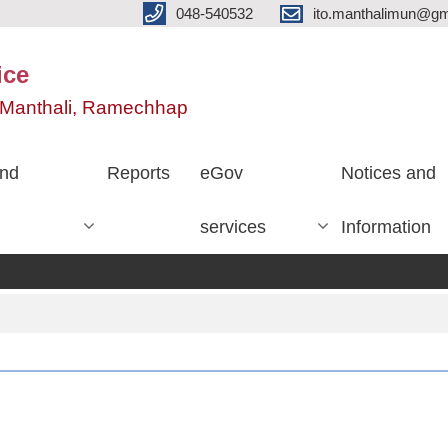
048-540532
ito.manthalimun@gm
ice
e, Manthali, Ramechhap
nd
Reports
eGov
Notices and
services
Information