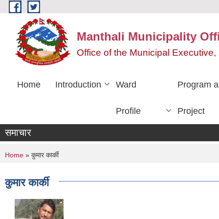
Skip to main content
Manthali Municipality Off
Office of the Municipal Executiv
Home
Introduction
Ward
Program a
Profile
Project
समाचार
You are here
Home
» कुमार कार्की
कुमार कार्की