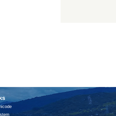
ks
nicode
stem