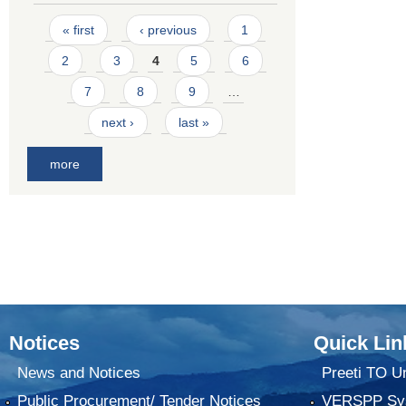
Pages
« first
‹ previous
1
2
3
4
5
6
7
8
9
…
next ›
last »
more
Notices
Quick Lin
News and Notices
Preeti TO U
Public Procurement/ Tender Notices
VERSPP Sy