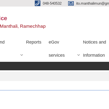
048-540532
ito.manthalimun@gm
ice
e, Manthali, Ramechhap
nd
Reports
eGov
Notices and
services
Information