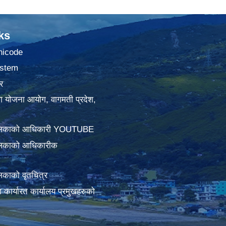
ks
nicode
stem
र
था योजना आयोग, वागमती प्रदेश,
ालिकाको आधिकारी YOUTUBE
लिकाको आधिकारीक
िकाको वृतचित्र
ामा कार्यारत कार्यालय प्रमुखहरुको