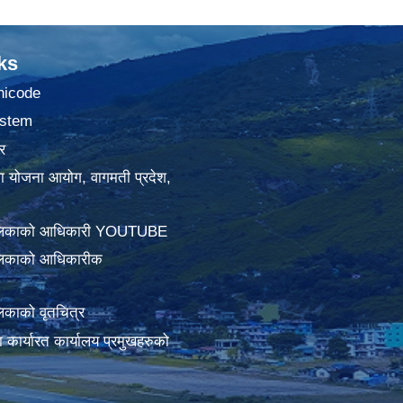
ks
nicode
stem
र
था योजना आयोग, वागमती प्रदेश,
ालिकाको आधिकारी YOUTUBE
लिकाको आधिकारीक
िकाको वृतचित्र
ामा कार्यारत कार्यालय प्रमुखहरुको