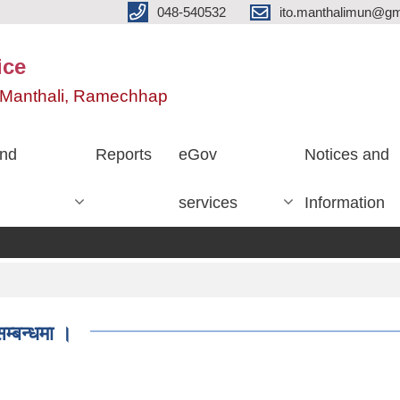
048-540532
ito.manthalimun@gm
ice
e, Manthali, Ramechhap
nd
Reports
eGov
Notices and
services
Information
सम्बन्धमा ।