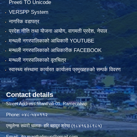
Preeti TO Unicode
VERSPP System
नागरिक वडापत्र
प्रदेश नीति तथा योजना आयोग, वागमती प्रदेश, नेपाल
मन्थली नगरपालिकाको आधिकारी YOUTUBE
मन्थली नगरपालिकाको आधिकारीक FACEBOOK
मन्थली नगरपालिकाको वृतचित्र
स्वास्थ्य संस्थामा कार्यारत कार्यालय प्रमुखहरुको सम्पर्क विवरण
Contact details
Street Address:Manthali-01, Ramechhap
Phone: ०४८-५४०११२
एम्वुलेन्स सवारी चालकः हरि बहादुर श्रेष्ठ (९८४१६३८९८५)
Email:
ito.manthalimun@gmail.com