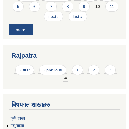
5
6
7
8
9
10
11
next ›
last »
more
Rajpatra
Pages
« first
‹ previous
1
2
3
4
विषयगत शाखाहरु
कृषि शाखा
पशु शाखा