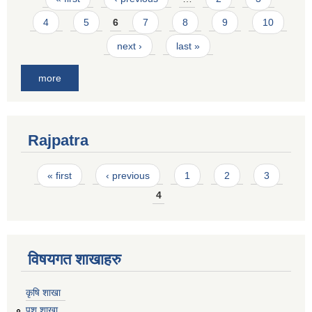
4
5
6
7
8
9
10
next ›
last »
more
Rajpatra
Pages
« first
‹ previous
1
2
3
4
विषयगत शाखाहरु
कृषि शाखा
पशु शाखा