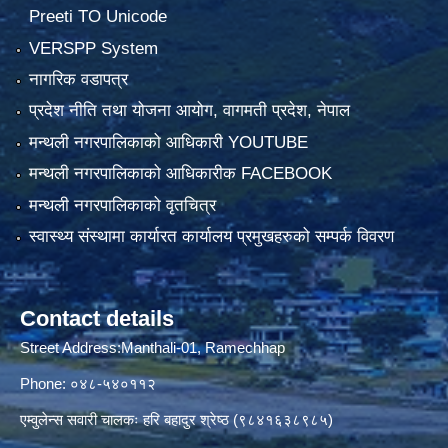
Preeti TO Unicode
VERSPP System
नागरिक वडापत्र
प्रदेश नीति तथा योजना आयोग, वागमती प्रदेश, नेपाल
मन्थली नगरपालिकाको आधिकारी YOUTUBE
मन्थली नगरपालिकाको आधिकारीक FACEBOOK
मन्थली नगरपालिकाको वृतचित्र
स्वास्थ्य संस्थामा कार्यारत कार्यालय प्रमुखहरुको सम्पर्क विवरण
Contact details
Street Address:Manthali-01, Ramechhap
Phone: ०४८-५४०११२
एम्वुलेन्स सवारी चालकः हरि बहादुर श्रेष्ठ (९८४१६३८९८५)