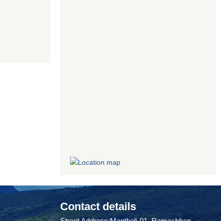
Contact details
Street Address:Manthali-01, Ramechhap