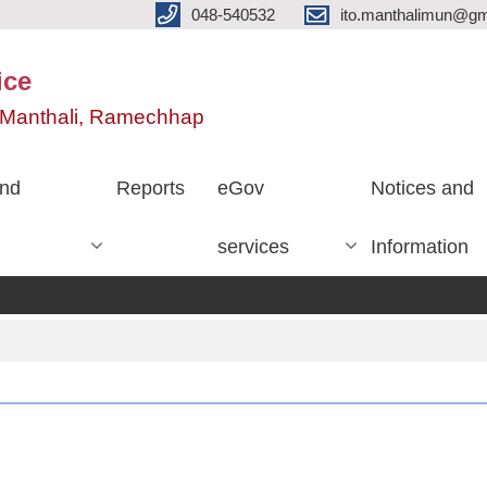
048-540532
ito.manthalimun@gm
ice
e, Manthali, Ramechhap
nd
Reports
eGov
Notices and
services
Information