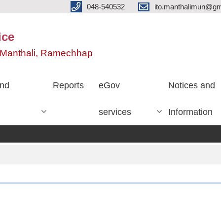
048-540532
ito.manthalimun@gm
ice
e, Manthali, Ramechhap
nd
Reports
eGov
Notices and
services
Information