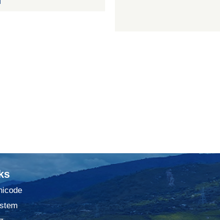
ks
nicode
stem