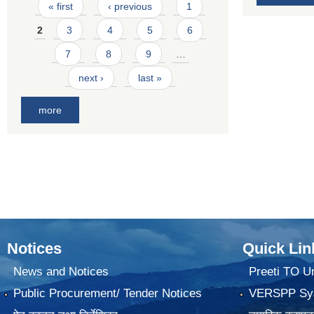
Pages
« first
‹ previous
1
2
3
4
5
6
7
8
9
…
next ›
last »
more
Notices
Quick Lin
News and Notices
Preeti TO U
Public Procurement/ Tender Notices
VERSPP Sy