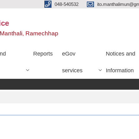
048-540532
ito.manthalimun@gm
ice
e, Manthali, Ramechhap
nd
Reports
eGov
Notices and
services
Information