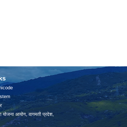
ks
nicode
stem
र
था योजना आयोग, वागमती प्रदेश,