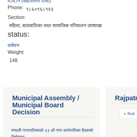
म.वि.नि (सहायस्तर पाचौँ)
Phone:
९८६०९६८१४३
Section:
महिला, बालबालिका तथा सामाजिक परिचालन उपशाखा
status:
वर्तमान
Weight:
148
Municipal Assembly /
Rajpat
Municipal Board
Pages
Decision
« first
मन्थली नगरपालिकाको ३३ औ नगर कार्यपालिका बैठकको