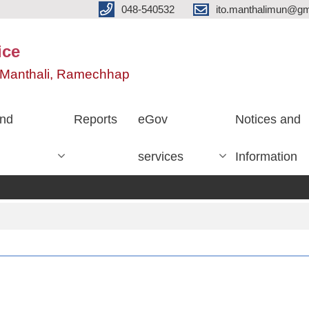
048-540532
ito.manthalimun@gm
ice
e, Manthali, Ramechhap
nd
Reports
eGov
Notices and
services
Information