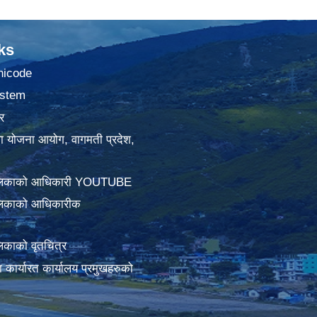
ks
nicode
stem
र
था योजना आयोग, वागमती प्रदेश,
ालिकाको आधिकारी YOUTUBE
लिकाको आधिकारीक
िकाको वृतचित्र
ामा कार्यारत कार्यालय प्रमुखहरुको