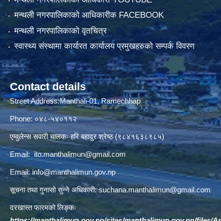
मन्थली नगरपालिकाको आधिकारीक FACEBOOK
मन्थली नगरपालिकाको वृतचित्र
स्वास्थ्य संस्थामा कार्यारत कार्यालय प्रमुखहरुको सम्पर्क विवरण
Contact details
Street Address:Manthali-01, Ramechhap
Phone: ०४८-५४०११२
एम्वुलेन्स सवारी चालकः हरि बहादुर श्रेष्ठ (९८४१६३८९८५)
Email:
ito.manthalimun@gmail.com
Email:
info@manthalimun.gov.np
सूचना तथा गुनासो सुन्ने अधिकारी:
suchana.manthalimun@gmail.com
दरखास्त फारमको लिङ्कः
https://manthalimun.gov.np/sites/manthalimun.gov.np/files/Art