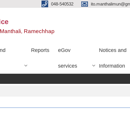
048-540532
ito.manthalimun@gm
ice
e, Manthali, Ramechhap
nd
Reports
eGov
Notices and
services
Information