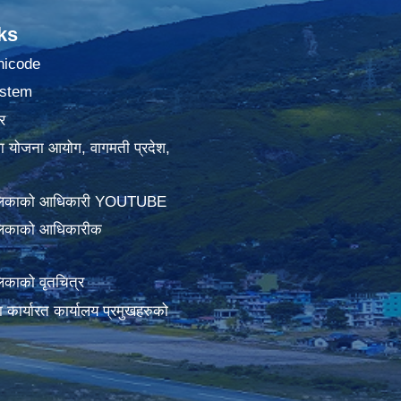
ks
nicode
stem
र
था योजना आयोग, वागमती प्रदेश,
ालिकाको आधिकारी YOUTUBE
लिकाको आधिकारीक
िकाको वृतचित्र
ामा कार्यारत कार्यालय प्रमुखहरुको