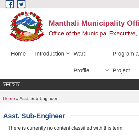
Skip to main content
Manthali Municipality Off
Office of the Municipal Executiv
Home
Introduction
Ward
Program a
Profile
Project
समाचार
You are here
Home
» Asst. Sub-Engineer
Asst. Sub-Engineer
There is currently no content classified with this term.