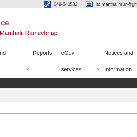
048-540532
ito.manthalimun@gm
ice
e, Manthali, Ramechhap
nd
Reports
eGov
Notices and
services
Information