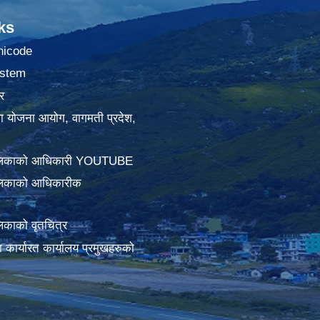
ks
nicode
stem
र
था योजना आयोग, वागमती प्रदेश,
ालिकाको आधिकारी YOUTUBE
लिकाको आधिकारीक
िकाको वृतचित्र
ामा कार्यारत कार्यालय प्रमुखहरुको