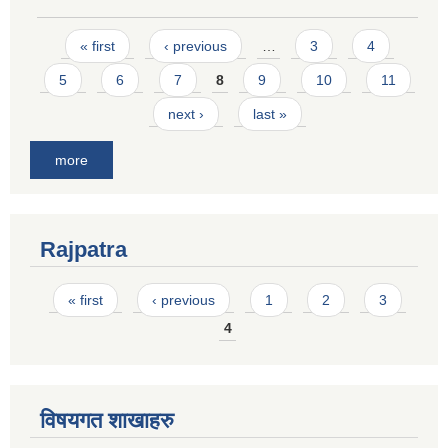
Pages
« first
‹ previous
…
3
4
5
6
7
8
9
10
11
next ›
last »
more
Rajpatra
Pages
« first
‹ previous
1
2
3
4
विषयगत शाखाहरु