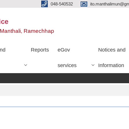
048-540532
ito.manthalimun@gm
ice
e, Manthali, Ramechhap
nd
Reports
eGov
Notices and
services
Information