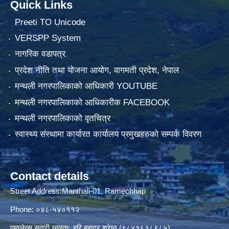
Quick Links
Preeti TO Unicode
VERSPP System
नागरिक वडापत्र
प्रदेश नीति तथा योजना आयोग, वागमती प्रदेश, नेपाल
मन्थली नगरपालिकाको आधिकारी YOUTUBE
मन्थली नगरपालिकाको आधिकारीक FACEBOOK
मन्थली नगरपालिकाको वृतचित्र
स्वास्थ्य संस्थामा कार्यारत कार्यालय प्रमुखहरुको सम्पर्क विवरण
Contact details
Street Address:Manthali-01, Ramechhap
Phone: ०४८-५४०११२
एम्वुलेन्स सवारी चालकः हरि बहादुर श्रेष्ठ (९८४१६३८९८५)