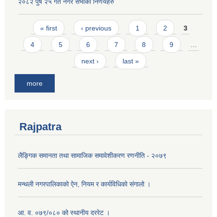
२०८२ पुष २५ गते नगर सभाको निर्णयहरु
Pages
« first
‹ previous
1
2
3
4
5
6
7
8
9
…
next ›
last »
more
Rajpatra
लैङ्गिक समानता तथा सामाजिक समावेशीकरण रणनीति - २०७९
मन्थली नगरपालिकाको ऐन, नियम र कार्यविधिको संगालो ।
आ. व. ०७९/०८० को स्थानीय दररेट ।