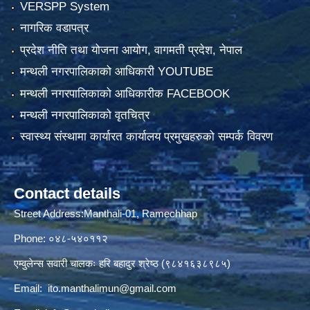
VERSPP System
नागरिक वडापत्र
प्रदेश नीति तथा योजना आयोग, वागमती प्रदेश, नेपाल
मन्थली नगरपालिकाको आधिकारी YOUTUBE
मन्थली नगरपालिकाको आधिकारीक FACEBOOK
मन्थली नगरपालिकाको वृतचित्र
स्वास्थ्य संस्थामा कार्यारत कार्यालय प्रमुखहरुको सम्पर्क विवरण
Contact details
Street Address:Manthali-01, Ramechhap
Phone: ०४८-५४०११२
एम्वुलेन्स सवारी चालकः हरि बहादुर श्रेष्ठ (९८४१६३८९८५)
Email:
ito.manthalimun@gmail.com