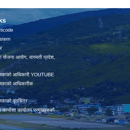
ks
nicode
stem
र
था योजना आयोग, वागमती प्रदेश,
ालिकाको आधिकारी YOUTUBE
लिकाको आधिकारीक
िकाको वृतचित्र
ामा कार्यारत कार्यालय प्रमुखहरुको