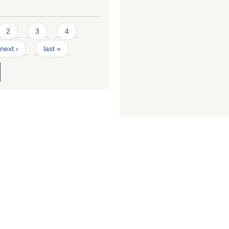
2
3
4
next ›
last »