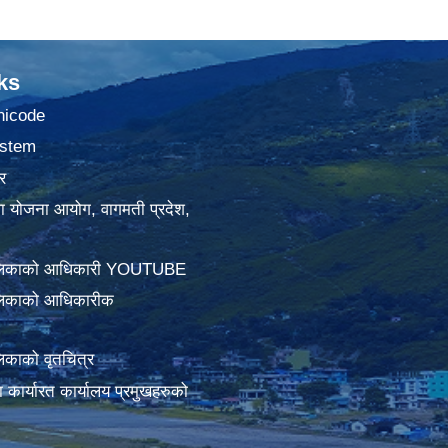
ks
nicode
stem
र
था योजना आयोग, वागमती प्रदेश,
ालिकाको आधिकारी YOUTUBE
लिकाको आधिकारीक
िकाको वृतचित्र
ामा कार्यारत कार्यालय प्रमुखहरुको