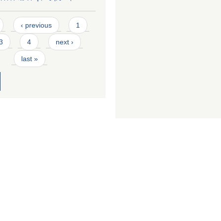
‹ previous
1
3
4
next ›
last »