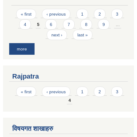
Pages
« first
‹ previous
1
2
3
4
5
6
7
8
9
…
next ›
last »
more
Rajpatra
Pages
« first
‹ previous
1
2
3
4
विषयगत शाखाहरु