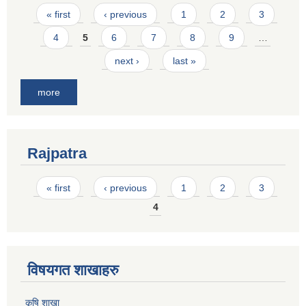
Pages
« first
‹ previous
1
2
3
4
5
6
7
8
9
…
next ›
last »
more
Rajpatra
Pages
« first
‹ previous
1
2
3
4
विषयगत शाखाहरु
कृषि शाखा