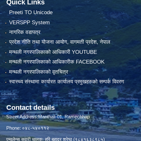
Quick Links
Preeti TO Unicode
VERSPP System
नागरिक वडापत्र
प्रदेश नीति तथा योजना आयोग, वागमती प्रदेश, नेपाल
मन्थली नगरपालिकाको आधिकारी YOUTUBE
मन्थली नगरपालिकाको आधिकारीक FACEBOOK
मन्थली नगरपालिकाको वृतचित्र
स्वास्थ्य संस्थामा कार्यारत कार्यालय प्रमुखहरुको सम्पर्क विवरण
Contact details
Street Address:Manthali-01, Ramechhap
Phone: ०४८-५४०११२
एम्वुलेन्स सवारी चालकः हरि बहादुर श्रेष्ठ (९८४१६३८९८५)