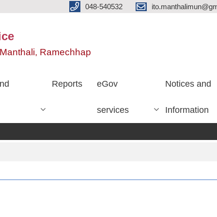
048-540532
ito.manthalimun@gm
ice
e, Manthali, Ramechhap
nd
Reports
eGov
Notices and
services
Information