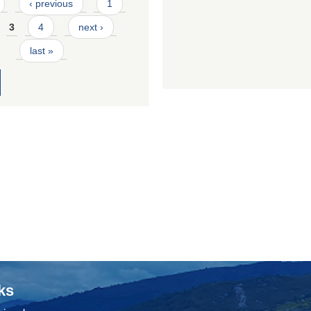
‹ previous
1
3
4
next ›
last »
ks