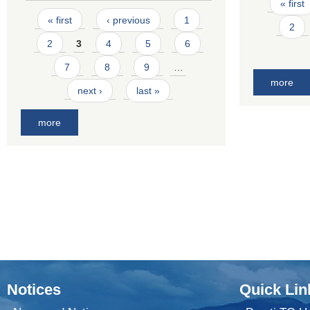
Pages
« first
Pages
« first
‹ previous
1
2
2
3
4
5
6
7
8
9
…
more
next ›
last »
more
Notices
Quick Lin