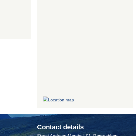
Contact details
Street Address:Manthali-01, Ramechhap